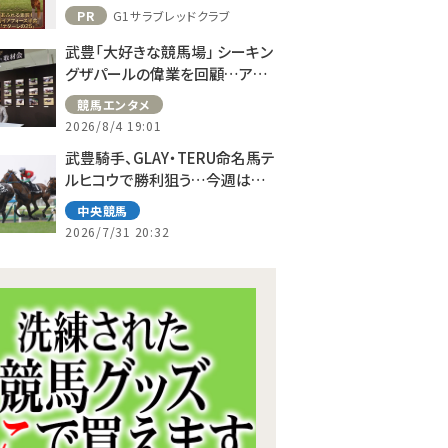
PR
G1サラブレッドクラブ
武豊「大好きな競馬場」 シーキン
グザパールの偉業を回顧…アス
コット、ドーヴィルへの思い語る
競馬エンタメ
2026/8/4 19:01
武豊騎手、GLAY・TERU命名馬テ
ルヒコウで勝利狙う…今週は札
幌で10鞍
中央競馬
2026/7/31 20:32