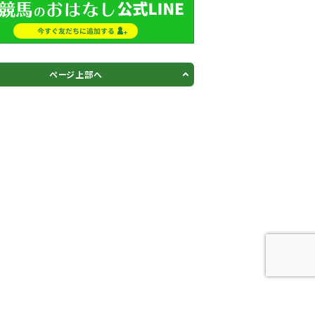
ページ上部へ