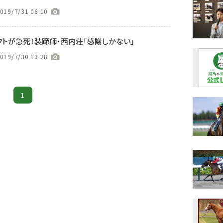
019/7/31 06:10
クトが急死！装蹄師・西内荘「感謝しかない」
019/7/30 13:28
1