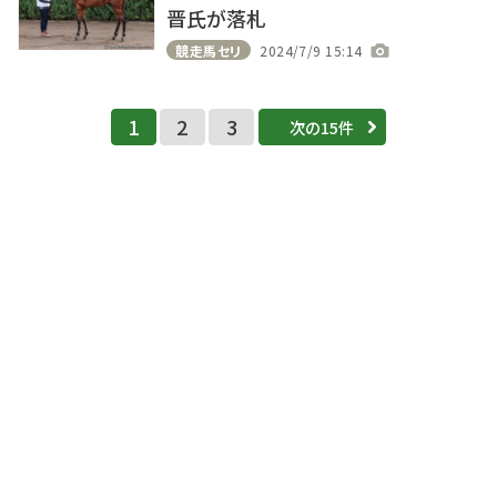
晋氏が落札
競走馬セリ
2024/7/9 15:14
1
2
3
次の15件