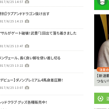
017/6/25 14:57
特別】ラブアンドドラゴン抜け出す
注
017/6/25 14:15
目
ニ
シマサルがゲート破壊！武豊「1回出て落ち着きました
ュ
Previous
017/6/25 13:47
ー
ス
ルランヴェール、長く良い脚を使い差し切る
017/6/25 13:22
注目のニュース
注目の
 京都
武豊「例年より差しが利いている」 札幌ダート
【新連
クデビュー】ダノンプレミアム4馬身差圧勝！
1700メートルの馬...
つない
017/6/25 13:07
レッドクラブ グッズ各種販売中！