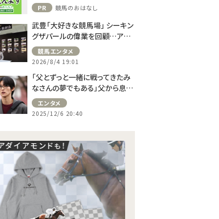
PR
競馬のおはなし
武豊「大好きな競馬場」 シーキン
グザパールの偉業を回顧…アス
コット、ドーヴィルへの思い語る
競馬エンタメ
2026/8/4 19:01
「父とずっと一緒に戦ってきたみ
なさんの夢でもある」父から息子
へ継承されたチーム――新生“チーム
エンタメ
ロイヤル”の誕生…日曜劇場
2025/12/6 20:40
『ザ・ロイヤルファミリー』第8話レ
ビュー（ネタバレあり）