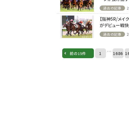
過去の記事
2
【阪神5R/メイ
がデビュー戦快
過去の記事
2
…
1
1686
1
前の15件