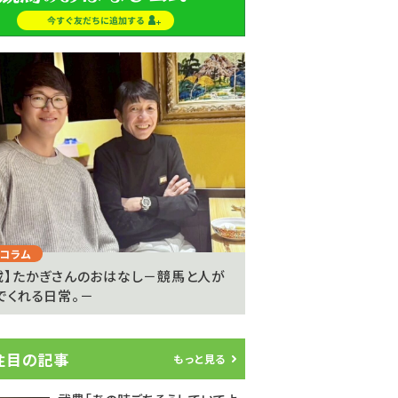
Next
コラム
注目のニュース
載】たかぎさんのおはなし－競馬と人が
ライアン・ムーアが20
でくれる日常。－
参戦…武豊騎手は9度..
注目の記事
もっと見る