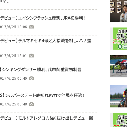
はなし
クデビュー】エイシンフラッシュ産駒、JRA初勝利！
017/6/25 13:06
イクデビュー】デルマキセキ4頭と大接戦を制し、ハナ差
017/6/25 13:01
S】シンギングダンサー勝利、武市師重賞初制覇
017/6/25 00:49
垂水S】シルバーステート底知れぬ力で他馬を圧逃！
017/6/25 00:48
イクデビュー】モルトアレグロ力強く抜け出しデビュー勝