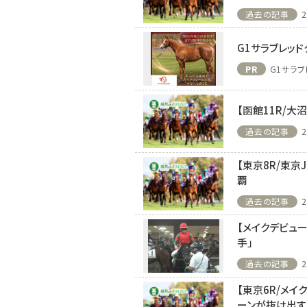
過去の記事
2
G1サラブレッド
PR
G1サラブ
【函館11R/大
過去の記事
2
【東京8R/東
覇
過去の記事
2
【メイクデビュ
手」
過去の記事
2
【東京6R/メイ
ーンが抜け出す