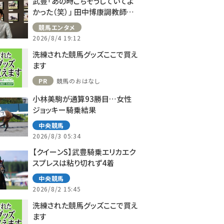
武豊「あの時ごちそうしていてよ
かった（笑）」 田中博康調教師と
のフランスでの思い出を語る
競馬エンタメ
2026/8/4 19:12
洗練された競馬グッズここで買え
ます
PR
競馬のおはなし
小林美駒が通算93勝目…女性
ジョッキー騎乗結果
中央競馬
2026/8/3 05:34
【クイーンS】武豊騎乗エリカエク
スプレスは粘り切れず4着
中央競馬
2026/8/2 15:45
洗練された競馬グッズここで買え
ます