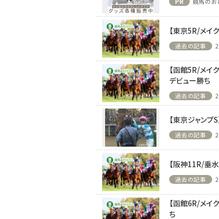
PR
競馬のお
【東京5R/メイ
過去の記事
2
【函館5R/メ
デビュー勝ち
過去の記事
2
【東京ジャンプ
過去の記事
2
【阪神11R/
過去の記事
2
【函館6R/メ
ち