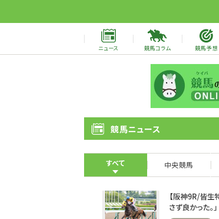
ニュース
競馬コラム
競馬予想
競馬ニュース
すべて
中央競馬
【阪神9R/皆
さず良かった。」