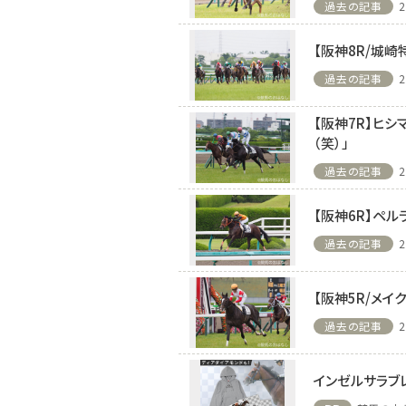
過去の記事
2
【阪神8R/城崎
過去の記事
2
【阪神7R】ヒ
（笑）」
過去の記事
2
【阪神6R】ペ
過去の記事
2
注目のニュース
ャルグッズ絶賛販売中！
武豊デビュー40年特別展が札幌で開幕
【阪神5R/メイ
ちらから
2万人、東京3万人を動...
過去の記事
2
インゼルサラブ