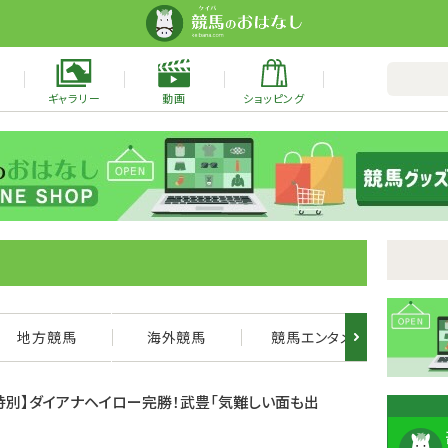
ギャラリー
動画
ショッピング
地方競馬
海外競馬
競馬エンタメ
ウ
生特別】ダイアナヘイロー完勝！武豊「気難しい面も出