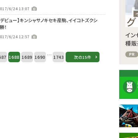
017/6/24 13:07
クデビュー】キンシャサノキセキ産駒、イイコトズクシ
勝！
イン
017/6/24 12:57
種販
PR
…
687
1688
1689
1690
1743
次の15件