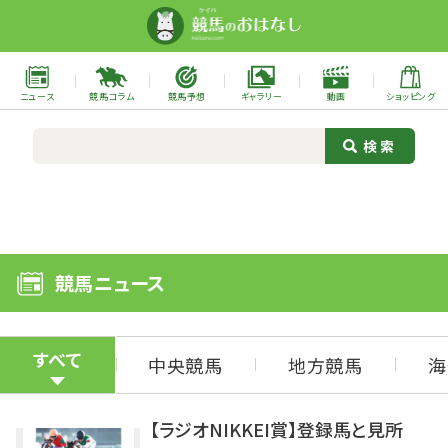
ニュース
競馬コラム
競馬予想
ギャラリー
動画
ショッピング
競馬ニュース
すべて
中央競馬
地方競馬
海
【ラジオNIKKEI賞】登録馬と見所