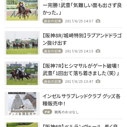
ー完勝！武豊「気難しい面も出さず良
かった。」
過去の記事
2017/6/25 14:57
【阪神8R/城崎特別】ラブアンドドラゴ
ン抜け出す
過去の記事
2017/6/25 14:15
【阪神7R】ヒシマサルがゲート破壊！
武豊「1回出て落ち着きました（笑）」
過去の記事
2017/6/25 13:47
インゼルサラブレッドクラブ グッズ各
種販売中！
PR
競馬のおはなし
【阪神6R】ペルランヴェール、長く良