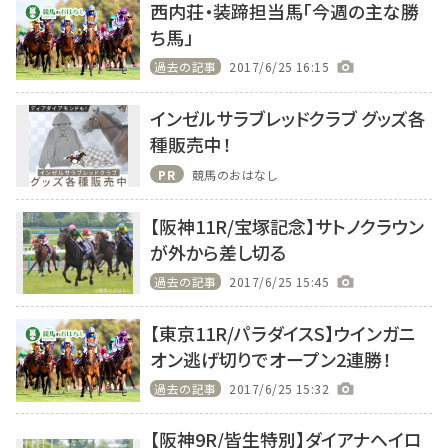
西内荘・装蹄担当馬「今週の主な勝
ち馬」
過去の記事
2017/6/25 16:15
インゼルサラブレッドクラブ グッズ各
種販売中！
PR
競馬のおはなし
【阪神11R/宝塚記念】サトノクラウン
が外から差し切る
過去の記事
2017/6/25 15:45
【東京11R/パラダイスS】ウインガニ
オン逃げ切りでオープン2連勝！
過去の記事
2017/6/25 15:32
【阪神9R/皆生特別】ダイアナヘイロ