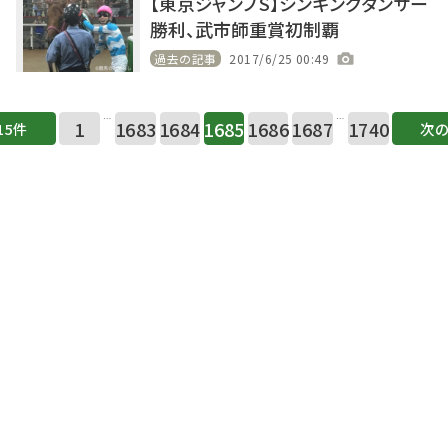
【東京ジャンプS】シンギングダンサー
勝利、武市師重賞初制覇
過去の記事
2017/6/25 00:49
…
…
1
1683
1684
1685
1686
1687
1740
15件
次の