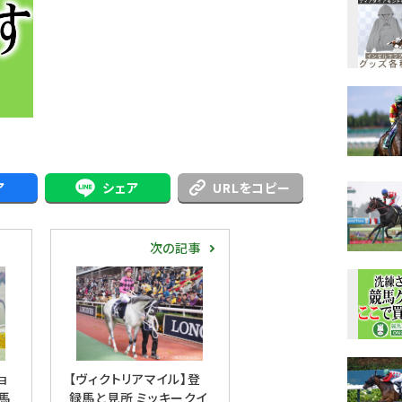
ア
シェア
URLをコピー
次の記事
ョ
【ヴィクトリアマイル】登
馬
録馬と見所 ミッキークイ