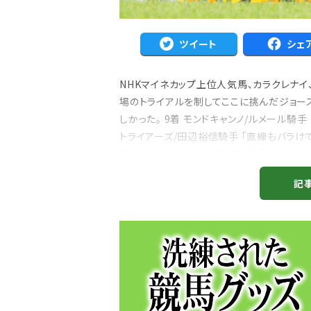
ツイート
シェ
NHKマイネカップ上位人気馬、カラクレナイ
場のトライアルを制してここに挑んだジョー
しかった。 9着 モンドキャンノ/ルメール騎手
注目のニュース
トライアーズ/田辺裕信騎手 「直線もバラけ
ャルグッズ絶賛販売中！
武豊デビュー40年特別展が札幌で開幕
着 ジョーストリクトリ/武豊騎手 「このタ
ちらから
2万人、東京3万人を動...
の方が良いと...
記