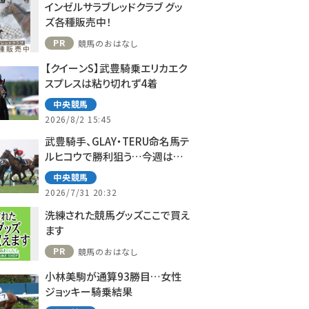
インゼルサラブレッドクラブ グッ
ズ各種販売中！
PR
競馬のおはなし
【クイーンS】武豊騎乗エリカエク
スプレスは粘り切れず4着
中央競馬
2026/8/2 15:45
武豊騎手、GLAY・TERU命名馬テ
ルヒコウで勝利狙う…今週は札
幌で10鞍
中央競馬
2026/7/31 20:32
洗練された競馬グッズここで買え
ます
PR
競馬のおはなし
小林美駒が通算93勝目…女性
ジョッキー騎乗結果