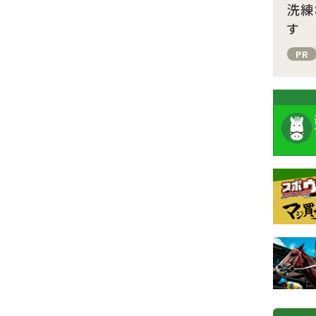
洗練
す
PR