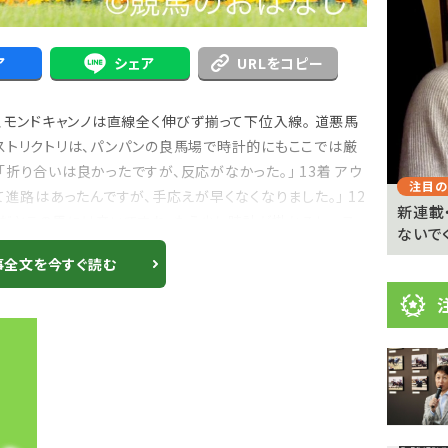
目
ニ
ュ
ア
シェア
URLをコピー
Previous
ー
、モンドキャンノは直線全く伸びず揃って下位入線。 道悪馬
ス
ストリクトリは、パンパンの良馬場で時計的にもここでは厳
 「折り合いは良かったですが、反応がなかった。」 13着 アウ
注目のニュース
注目の
て進路はあったんですが、手応えが早くなくなりました。」 12
 京都
武豊「例年より差しが利いている」 札幌ダート
新連載
イムだとこの馬には辛いですね。もう少し時計が掛かるレース
1700メートルの馬...
ないで
事全文を今すぐ読む