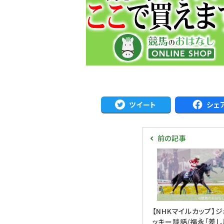
ツイート
シェ
前の記事
【NHKマイルカップ】ジ
ッキー談話/福永「差し