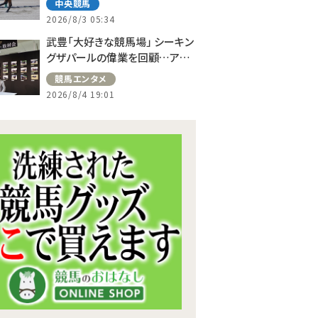
中央競馬
2026/8/3 05:34
武豊「大好きな競馬場」 シーキン
グザパールの偉業を回顧…アス
コット、ドーヴィルへの思い語る
競馬エンタメ
2026/8/4 19:01