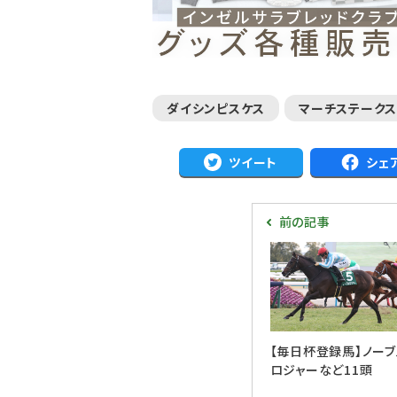
ダイシンピスケス
マーチステークス
ツイート
シェ
前の記事
【毎日杯登録馬】ノーブ
ロジャーなど11頭