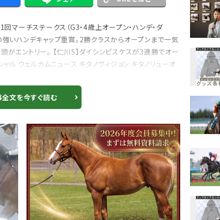
1回マーチステークス（G3・4歳上オープン・ハンデ・ダ
の強いハンデキャップ重賞。2勝クラスからオープンまで一気
頭がエントリー。 【仁川S】ダイシンピスケスが3連勝でオー
シャル ウェルカムニュース キタノヴィジョン キタノリューオ
 ダイシンピスケス ダノンブレット ニューモニュメント ブライ
事全文を今すぐ読む