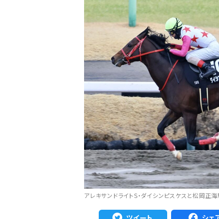
注目のニュース
ャルグッズ絶賛販売中！
【キングジョージ】ルメール「坂の上で休
ちらから
要でした」マスカレー...
アレキサンドライトS・ダイシンピスケスと松岡正海騎手
ツイート
シェ