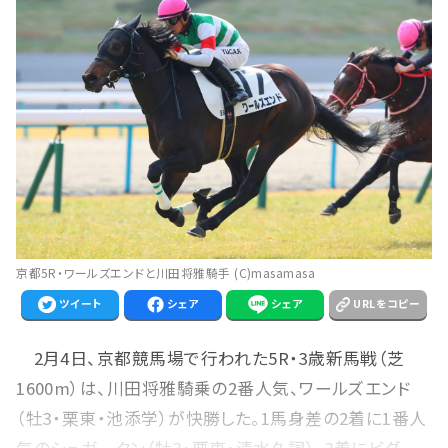
京都5R・ワールズエンドと川田将雅騎手 (C)masamasa
ツイート
シェア
シェア
URLをコピー
2月4日、京都競馬場で行われた5R・3歳新馬戦（芝
1600m）は、川田将雅騎乗の2番人気、ワールズエンド
（牡3・栗東・池添学）が快勝した。1馬身差の2着に1番人