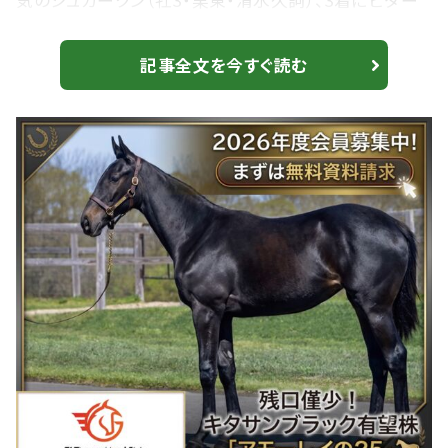
気のシュガークン（牡3・栗東・清水久詞）、3着にビダー
ヤ（牡3・栗東・矢作芳人）が入った。勝ちタイムは
1:36.9（良）。 【新馬/小倉5R】エピファネイア産駒 ジャス
記事全文を今すぐ読む
ティンガルフが人気に応える シュガークンは2着まで
川田将雅騎乗の2番人気、ワールズエンドが嬉しいデビ
ュー勝ちを決めた。道中は好位4番手外目から。終始外
目を回る展開にも手応えよく抜...