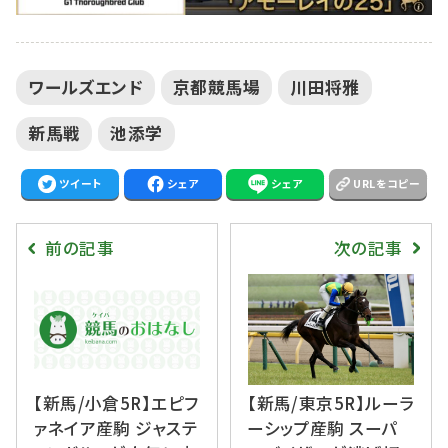
ワールズエンド
京都競馬場
川田将雅
新馬戦
池添学
ツイート
シェア
シェア
URLをコピー
前の記事
次の記事
【新馬/小倉5R】エピフ
【新馬/東京5R】ルーラ
ァネイア産駒 ジャステ
ーシップ産駒 スーパ