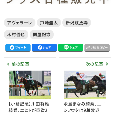
アヴェラーレ
戸崎圭太
新潟競馬場
木村哲也
関屋記念
ツイート
シェア
シェア
URLをコピー
前の記事
次の記事
【小倉記念】川田将雅
永島まなみ騎乗、エニ
騎乗、エヒトが重賞2
シノウタは9着敗退