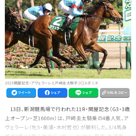
2023関屋記念・アヴェラーレと戸崎圭太騎手 (C)スポニチ
ツイート
シェア
シェア
URLをコピー
13日、新潟競馬場で行われた11R・関屋記念（G3・3歳
上オープン・芝1600m）は、戸崎圭太騎乗の4番人気、ア
ヴェラーレ（牝5・美浦・木村哲也）が勝利した。3/4馬身