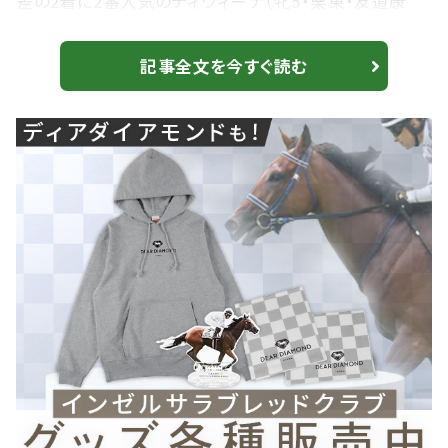
差の2着に2番人気のディヴィーナ（牝5・栗東・友道康
夫）、3着に6番人気のラインベック（せん6・栗東・友道康
夫）が入った。勝ちタイムは1:32.1（良）。 1番人気で菅
記事全文を今すぐ読む
原明良騎乗、ララクリスティーヌ（牝5・栗東・斉藤崇史）
は9着、3番人気で内田博幸騎乗、ロータスランド（牝6・
栗東・辻野泰之）は12着敗退。 【春菜賞】ドゥラメンテ産
駒 アヴ...