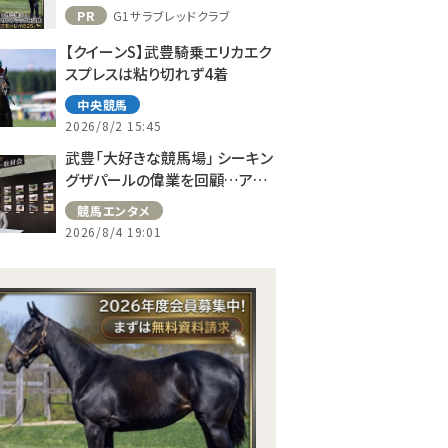
PR
G1サラブレッドクラブ
【クイーンS】武豊騎乗エリカエク
スプレスは粘り切れず4着
中央競馬
2026/8/2 15:45
武豊「大好きな競馬場」 シーキン
グザパールの偉業を回顧…アス
コット、ドーヴィルへの思い語る
競馬エンタメ
2026/8/4 19:01