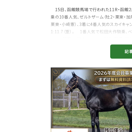
15日、函館競馬場で行われた11R・函館2歳
乗の10番人気、ゼルトザーム（牡2・栗東・加
栗東・小崎憲）、3着に4番人気のスカイキャ
1:11.7（重）。 1番人気で松田大作騎乗、
メール騎乗、バスターコール（牡2・美浦・田村
ゼ...
記