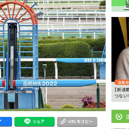
注
目
ニ
ュ
Previous
ー
ス
注目のニュース
注目の
 京都
武豊「例年より差しが利いている」 札幌ダート
【新連
1700メートルの馬...
つない
ア
シェア
URLをコピー