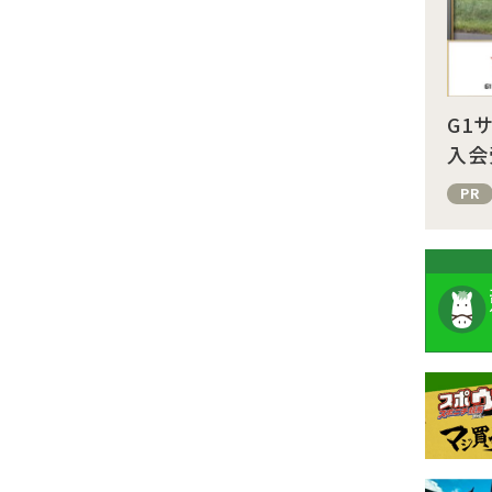
G1
入会
PR