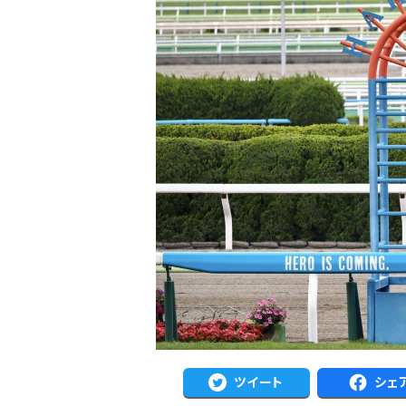
注目のニュース
ャルグッズ絶賛販売中！
武豊デビュー40年特別展が札幌で開幕
ちらから
2万人、東京3万人を動...
ツイート
シェ