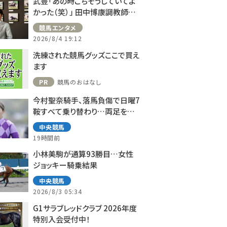
武豊「あの時ごちそうしていてよ
かった（笑）」 田中博康調教師と
のフランスでの思い出を語る
競馬エンタメ
2026/8/4 19:12
洗練された競馬グッズここで買え
ます
PR
競馬のおはなし
今村聖奈騎手、落馬負傷で日曜7
鞍すべて乗り替わり…両足を負
傷
中央競馬
19時間前
小林美駒が通算93勝目…女性
ジョッキー騎乗結果
中央競馬
2026/8/3 05:34
G1サラブレッドクラブ 2026年度
特別入会受付中！