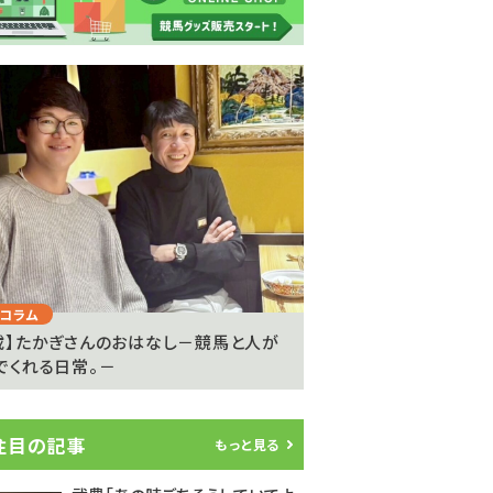
Next
コラム
注目のニュース
載】たかぎさんのおはなし－競馬と人が
ライアン・ムーアが20
でくれる日常。－
参戦…武豊騎手は9度..
注目の記事
もっと見る