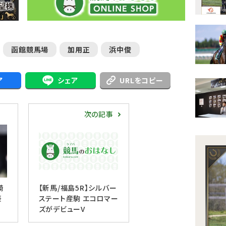
函館競馬場
加用正
浜中俊
ア
シェア
URLをコピー
次の記事
騎
【新馬/福島5R】シルバー
豪
ステート産駒 エコロマー
ズがデビューV