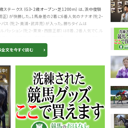
ステークス（G3・2歳オープン・芝1200m）は、浜中俊騎
用正）が快勝した。1馬身差の2着に6番人気のナナオ（牝2・
ンバス（牝2・美浦・武井亮）が入った。勝ちタイムは
ベルパッション（牝2・栗東・西園正都）は8着、2番人気でC.ル
康仁）は6着敗退。 【新馬/函館6R】ヘニーヒューズ産駒
事全文を今すぐ読む