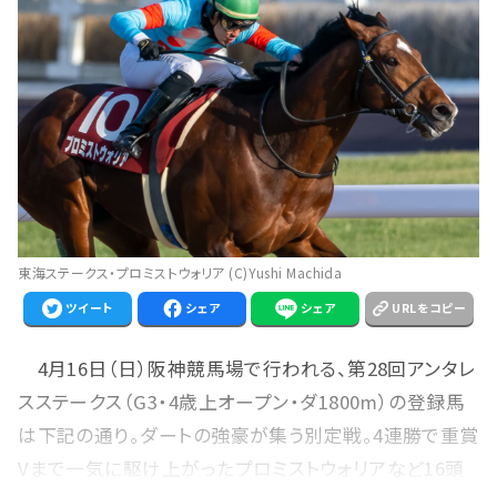
東海ステークス・プロミストウォリア (C)Yushi Machida
ツイート
シェア
シェア
URLをコピー
4月16日（日）阪神競馬場で行われる、第28回アンタレ
スステークス（G3・4歳上オープン・ダ1800m）の登録馬
は下記の通り。ダートの強豪が集う別定戦。4連勝で重賞
Vまで一気に駆け上がったプロミストウォリアなど16頭