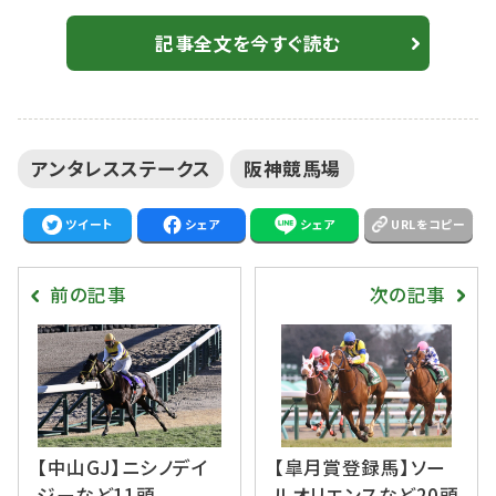
がエントリー。 【東海S】ムルザバエフ騎乗 プロミストウォ
リアが重賞初制覇…ヴァンヤールはスタートで落馬 16
記事全文を今すぐ読む
頭が登録 ヴァルツァーシャル 57.0 ヴァンヤール
57.0 オセアダイナスティ 57.0 カフジオクタゴン 58.0
キタノリューオー 57.0 キングズソード 57.0 ケイア
アンタレスステークス
阪神競馬場
イ...
ツイート
シェア
シェア
URLをコピー
前の記事
次の記事
【中山GJ】ニシノデイ
【皐月賞登録馬】ソー
ジーなど11頭
ルオリエンスなど20頭