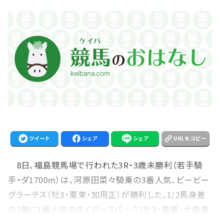
ツイート
シェア
シェア
URLをコピー
8日、福島競馬場で行われた3R・3歳未勝利（若手騎
手・ダ1700m）は、河原田菜々騎乗の3番人気、ビービー
グラーテス（牡3・栗東・加用正）が勝利した。1/2馬身差
の2着に1番人気のタイガースパーク（牡3・栗東・大橋勇