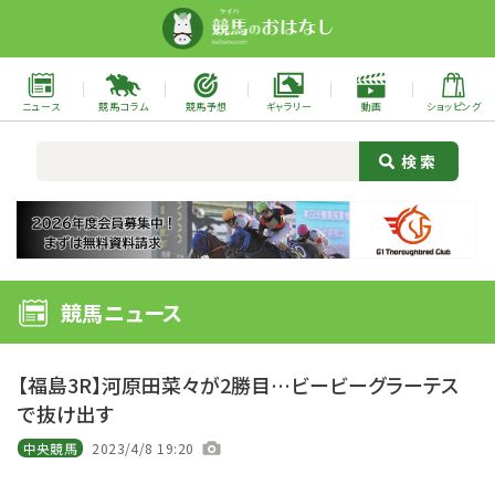
ニュース
競馬コラム
競馬予想
ギャラリー
動画
ショッピング
競馬ニュース
【福島3R】河原田菜々が2勝目…ビービーグラーテス
で抜け出す
中央競馬
2023/4/8 19:20