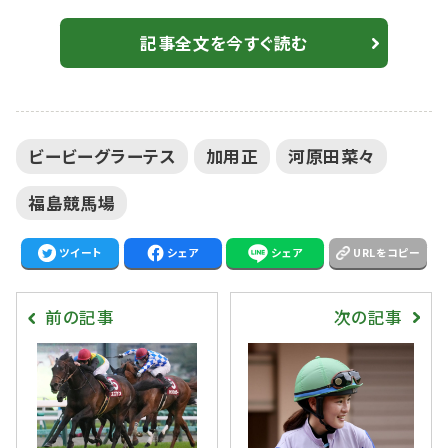
樹）、3着にニシノシャイニング（牡3・美浦・中野栄治）が
入った。勝ちタイムは1:47.4（良）。 2番人気で西村淳
記事全文を今すぐ読む
也騎乗、ジャスティンユウジ（牡3・栗東・吉岡辰弥）は、4
着敗退。 【中京8R】河原田菜々騎手がJRA初勝利…テー
オーソラネルで3馬身差逃げ切り デビューから2勝目
ビービーグラーテス
加用正
河原田菜々
河原田菜々騎...
福島競馬場
ツイート
シェア
シェア
URLをコピー
前の記事
次の記事