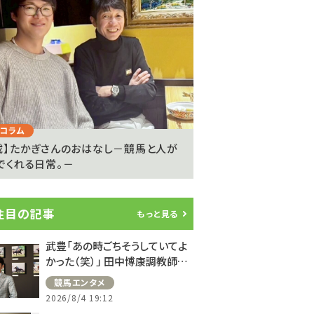
Next
コラム
注目のニュース
載】たかぎさんのおはなし－競馬と人が
ライアン・ムーアが20
でくれる日常。－
参戦…武豊騎手は9度..
注目の記事
もっと見る
武豊「あの時ごちそうしていてよ
かった（笑）」 田中博康調教師と
のフランスでの思い出を語る
競馬エンタメ
2026/8/4 19:12