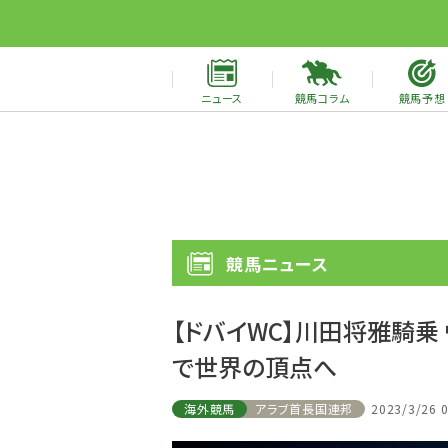
ニュース
競馬コラム
競馬予想
競馬ニュース
【ドバイWC】川田将雅騎乗
で世界の頂点へ
海外競馬
アラブ首長国連邦
2023/3/26 0