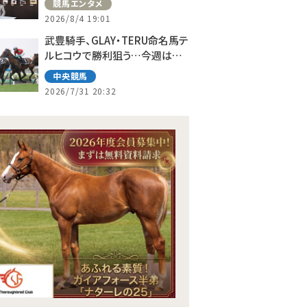
競馬エンタメ
2026/8/4 19:01
武豊騎手、GLAY・TERU命名馬テ
ルヒコウで勝利狙う…今週は札
幌で10鞍
中央競馬
2026/7/31 20:32