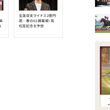
生涯収支マイナス2億円
楽
君…春のG1開幕戦・高
1
松宮記念を予想