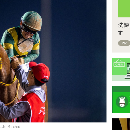
洗練
す
PR
注
i Machida