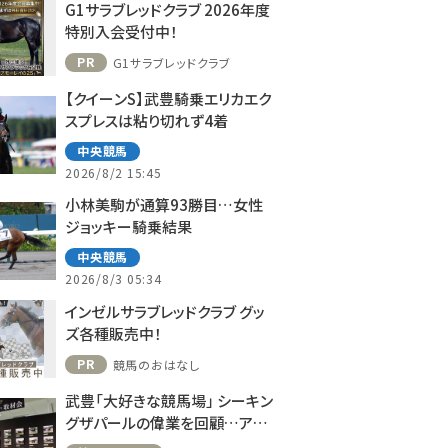
G1サラブレッドクラブ 2026年度
特別入会受付中！
PR
G1サラブレッドクラブ
【クイーンS】武豊騎乗エリカエク
スプレスは粘り切れず4着
中央競馬
2026/8/2 15:45
小林美駒が通算93勝目…女性
ジョッキー騎乗結果
中央競馬
2026/8/3 05:34
インゼルサラブレッドクラブ グッ
ズ各種販売中！
PR
競馬のおはなし
武豊「大好きな競馬場」 シーキン
グザパールの偉業を回顧…アス
コット、ドーヴィルへの思い語る