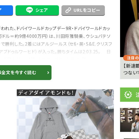
目
ニ
ア
シェア
URLをコピー
ュ
Previous
われた、ドバイワールドカップデー9R・ドバイワールドカッ
ー
96万ドル＝約9億4000万円）は、川田将雅騎乗、ウシュバテソ
ス
で勝利した。2着にはアルジールス（セ6・英・S&E.クリスフ
.アブドゥルワーヒド）が入った。勝ちタイムは2:03.25。 日
注目のニュース
注目の
高柳大輔）は4着、クラウンプライド（牡4・栗...
 京都
武豊「例年より差しが利いている」 札幌ダート
【新連
1700メートルの馬...
つない
事全文を今すぐ読む