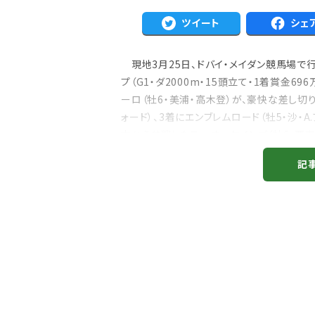
ツイート
シェ
現地3月25日、ドバイ・メイダン競馬場で行
プ（G1・ダ2000m・15頭立て・1着賞金6
ーロ（牡6・美浦・高木登）が、豪快な差し切り
ォード）、3着にエンブレムロード（牡5・沙・A
注目のニュース
本から参戦したテーオーケインズ（牡6・栗東・
ャルグッズ絶賛販売中！
武豊デビュー40年特別展が札幌で開幕
ちらから
2万人、東京3万人を動...
記