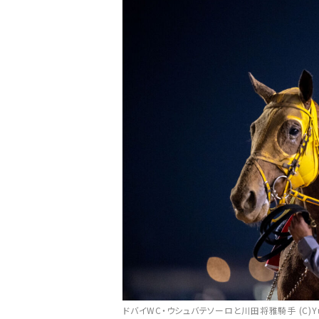
ドバイWC・ウシュバテソーロと川田将雅騎手 (C)Yush