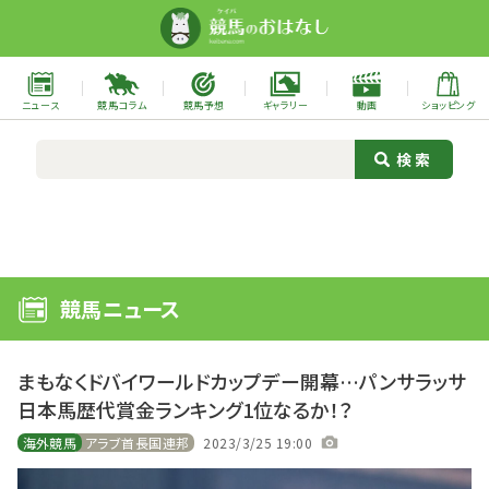
ニュース
競馬コラム
競馬予想
ギャラリー
動画
ショッピング
競馬ニュース
まもなくドバイワールドカップデー開幕…パンサラッサ
日本馬歴代賞金ランキング1位なるか！？
海外競馬
アラブ首長国連邦
2023/3/25 19:00