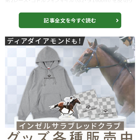
第2レース・ゴドルフィンマイル（G2・ダ1600m）を皮切り
に、UAEダービー（G2・ダ1900m）、ドバイゴールデンシ
ャヒーン（G1・ダ1200m）、ドバイターフ（G1・芝1800m）、
記事全文を今すぐ読む
ドバイシーマクラシック（G1・芝2410m）そして最終第9
レース・ドバイワールドカップ（G1・ダ2000m）までの6競
走で出走。 昨日発表された昨年のダービー馬・...