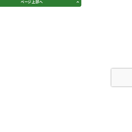
ページ上部へ