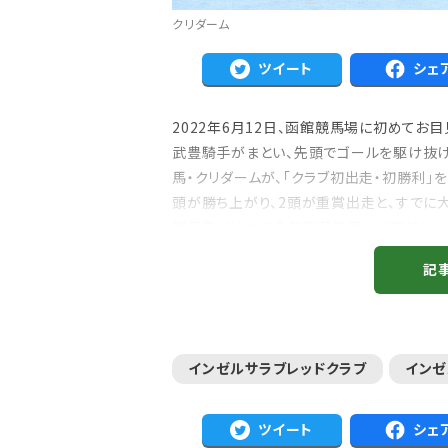
クリダーム
ツイート
シェ
2022年6月12日、函館競馬場に初めてお
武豊騎手がまとい、先頭でゴールを駆け抜ける
馬・クリダームが、「クラブ初出走・初勝利」
注目のニュース
頭が勝ち上がり、2頭が重賞出走と、すでに
ール「坂の上で休憩が必
【キングジョージ】マーフィー「反応がなか
規募集が始まる今年度募集馬への期待はいか
ヴェルテンベルクは...
ムの初出走・初勝利おめでと...
記
インゼルサラブレッドクラブ
インゼ
ツイート
シェ