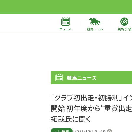
ニュース
競馬コラム
競馬予想
競馬ニュース
「クラブ初出走・初勝利」イ
開始 初年度から“重賞出走
拓哉氏に聞く
一口馬主
2022/10/8 21:10