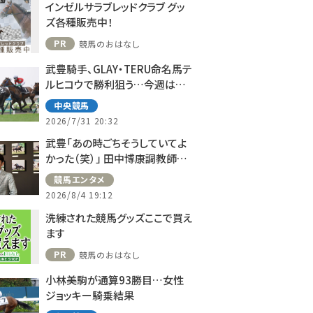
インゼルサラブレッドクラブ グッ
ズ各種販売中！
PR
競馬のおはなし
武豊騎手、GLAY・TERU命名馬テ
ルヒコウで勝利狙う…今週は札
幌で10鞍
中央競馬
2026/7/31 20:32
武豊「あの時ごちそうしていてよ
かった（笑）」 田中博康調教師と
のフランスでの思い出を語る
競馬エンタメ
2026/8/4 19:12
洗練された競馬グッズここで買え
ます
PR
競馬のおはなし
小林美駒が通算93勝目…女性
ジョッキー騎乗結果