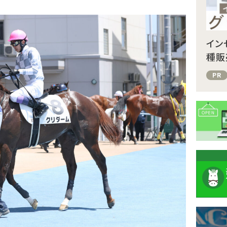
イン
種販
PR
注