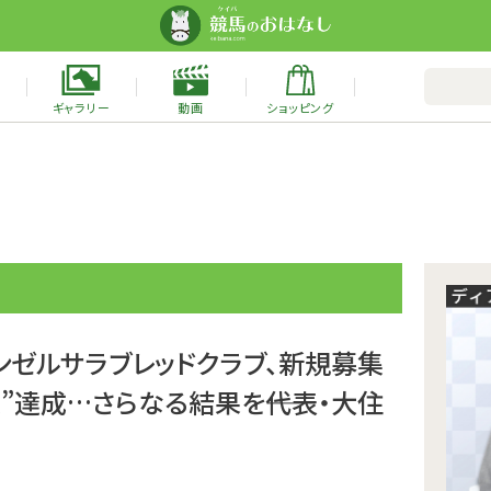
ギャラリー
動画
ショッピング
ンゼルサラブレッドクラブ、新規募集
”達成…さらなる結果を――代表・大住