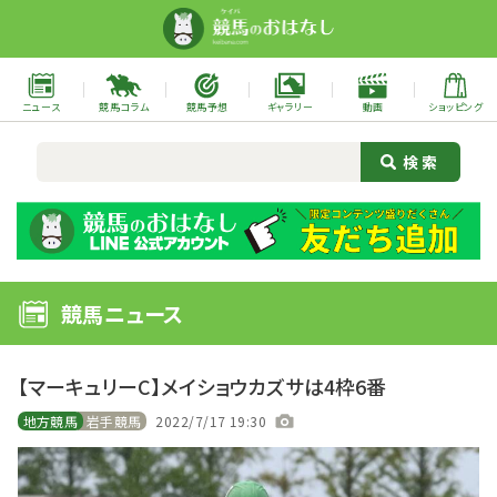
ニュース
競馬コラム
競馬予想
ギャラリー
動画
ショッピング
競馬ニュース
【マーキュリーC】メイショウカズサは4枠6番
地方競馬
岩手競馬
2022/7/17 19:30