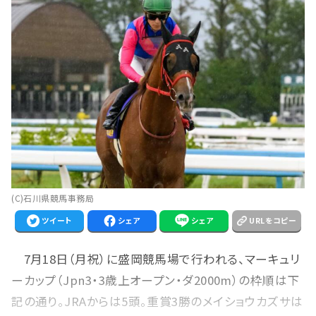
(C)石川県競馬事務局
ツイート
シェア
シェア
URLをコピー
7月18日（月祝）に盛岡競馬場で行われる、マーキュリ
ーカップ（Jpn3・3歳上オープン・ダ2000m）の枠順は下
記の通り。JRAからは5頭。重賞3勝のメイショウカズサは