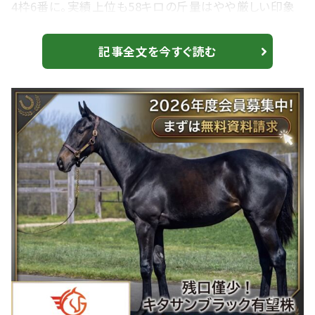
4枠6番に。実績上位も58キロの斤量はやや厳しい印象
で、同じJRA勢なら中央の重賞でもコンスタントに力を
発揮するケイアイパープルに食指が動く。その他メイショ
記事全文を今すぐ読む
ウフンジン、バーデンヴァイラー、地方からはノーヴァレ
ンダと面白いメンバーが揃った。注目の発走は18日（月）
18時15分。 【白山大賞典】メイショウカズサが逃げ切りV
JRAからは5頭 1...