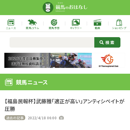
ニュース
競馬コラム
競馬予想
ギャラリー
動画
ショッピング
競馬ニュース
【福島民報杯】武藤雅「適正が高い」アンティシペイトが
圧勝
過去の記事
2022/4/18 06:00