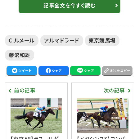
イムは1:23.6（重）。 【東京5R】ラスールが断然の人気に
記事全文を今すぐ読む
応える レイデオロ全弟 単勝1.5倍、ルメール騎乗のア
ルマドラードが嬉しい2勝目をマークした。スタートから
出して行き5番手付近を追走。終始外目を回される展開
C.ルメール
アルマドラード
東京競馬場
にも余力十...
藤沢和雄
ツイート
シェア
シェア
URLをコピー
前の記事
次の記事
【東京5R】ラスールが
【ヒヤシンスS】コンバ