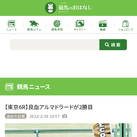
ニュース
競馬コラム
競馬予想
ギャラリー
動画
ショッピング
競馬ニュース
【東京6R】良血アルマドラードが2勝目
過去の記事
2022/2/20 20:57