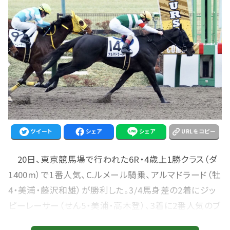
ツイート
シェア
シェア
URLをコピー
20日、東京競馬場で行われた6R・4歳上1勝クラス（ダ
1400m）で1番人気、C.ルメール騎乗、アルマドラード（牡
4・美浦・藤沢和雄）が勝利した。3/4馬身差の2着にジッ
ピーレーサー（せん5・美浦・高木登）、3着に2番人気のブ
ラックパンサー（牡4・美浦・田村康仁）が入った。勝ちタ