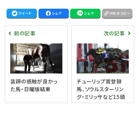
ツイート
シェア
シェア
URLをコピー
前の記事
次の記事
装蹄の感触が良かっ
チューリップ賞登録
た馬・日曜版結果
馬、ソウルスターリン
グ・ミリッサなど15頭