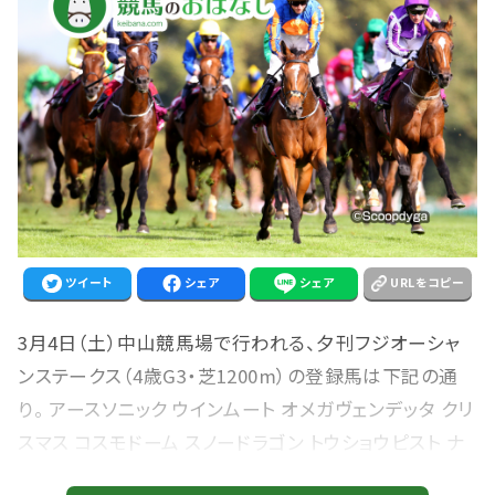
ツイート
シェア
シェア
URLをコピー
3月4日（土）中山競馬場で行われる、夕刊フジオーシャ
ンステークス（4歳G3・芝1200m）の登録馬は下記の通
り。 アースソニック ウインムート オメガヴェンデッタ クリ
スマス コスモドーム スノードラゴン トウショウピスト ナ
ックビーナス バクシンテイオー ブラヴィッシモ ブレイブ