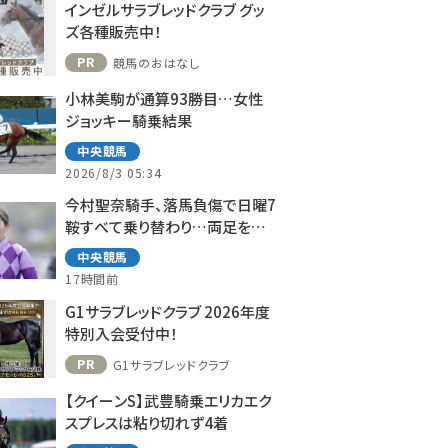
インゼルサラブレッドクラブ グッ
ズ各種販売中！
PR
競馬のおはなし
小林美駒が通算93勝目…女性
ジョッキー騎乗結果
中央競馬
2026/8/3 05:34
今村聖奈騎手、落馬負傷で日曜7
鞍すべて乗り替わり…両足を負
傷
中央競馬
17時間前
G1サラブレッドクラブ 2026年度
特別入会受付中！
PR
G1サラブレッドクラブ
【クイーンS】武豊騎乗エリカエク
スプレスは粘り切れず4着