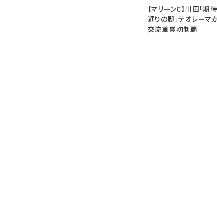
【マリーンC】川田「期
通りの脚」テオレーマ
交流重賞初制覇