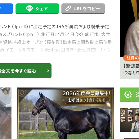
目
ア
シェア
URLをコピー
ニ
ュ
Previous
リント（JpnⅢ）に出走予定のJRA所属馬および騎乗予定
ー
プリント（JpnⅢ） 施行日：4月14日（水） 施行場：大井
ス
 出走資格：4歳上オープン 【桜花賞】出走馬の調教後の馬体重
5頭 イモータルスモーク（牡4・内田博幸・金成貴史） サイク
ラ（牡9・戸崎圭太・森秀行） ヒロシゲゴールド（牡...
注目のニュース
注目の
 京都
武豊「例年より差しが利いている」 札幌ダート
【新連
事全文を今すぐ読む
1700メートルの馬...
つない