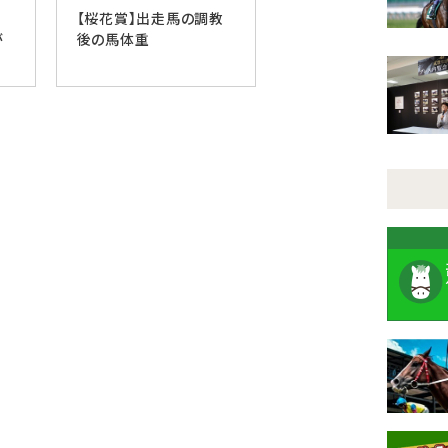
待
【桜花賞】出走馬の調教
が
後の馬体重