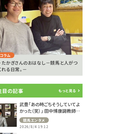
Next
コラム
注目のニュース
・たかぎさんのおはなし－競馬と人がつ
ライアン・ムーアが20
くれる日常。－
参戦…武豊騎手は9度..
注目の記事
もっと見る
武豊「あの時ごちそうしていてよ
かった（笑）」 田中博康調教師と
のフランスでの思い出を語る
競馬エンタメ
2026/8/4 19:12