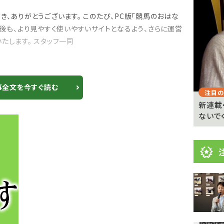
目
ニ
き、ありがとうございます。 このたび、PC版「競馬のおはな
今後も、より見やすく使いやすいサイトとなるよう、さらに運営
ュ
Previous
たします。 スタッフ一同
ー
ス
事全文を今すぐ読む
注目のニュース
注目の
 京都
武豊「例年より差しが利いている」 札幌ダート
新連載
1700メートルの馬...
ないで