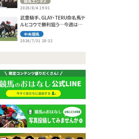
競馬エンタメ
2026/8/4 19:01
武豊騎手、GLAY・TERU命名馬テ
ルヒコウで勝利狙う…今週は札
幌で10鞍
中央競馬
2026/7/31 20:32