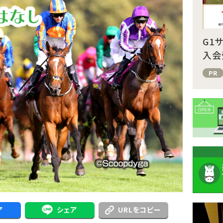
G1
入会
PR
注
ア
シェア
URLをコピー