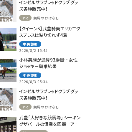
インゼルサラブレッドクラブ グッ
ズ各種販売中！
PR
競馬のおはなし
【クイーンS】武豊騎乗エリカエク
スプレスは粘り切れず4着
中央競馬
2026/8/2 15:45
小林美駒が通算93勝目…女性
ジョッキー騎乗結果
中央競馬
2026/8/3 05:34
インゼルサラブレッドクラブ グッ
ズ各種販売中！
PR
競馬のおはなし
武豊「大好きな競馬場」 シーキン
グザパールの偉業を回顧…アス
コット、ドーヴィルへの思い語る