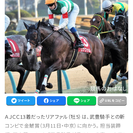
ツイート
シェア
シェア
URLをコピー
ＡＪＣＣ13着だったリアファル（牡5）は、武豊騎手との新
コンビで金鯱賞（3月11日・中京）に向かう。 担当装蹄