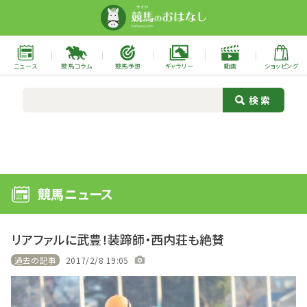
ニュース
競馬コラム
競馬予想
ギャラリー
動画
ショッピング
競馬ニュース
リアファルに武豊！装蹄師・西内荘も絶賛
過去の記事
2017/2/8 19:05