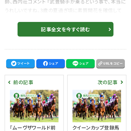
師、西内荘コメント 『武豊騎手が乗るという事で、本当に
うれしいですね。3歳の夏過ぎ頃に素質開花を確信して
から有馬記念まで は 最強馬になれるかもしれないと思
っていた馬ですから、一頓挫はあったけど、天才の騎乗
記事全文を今すぐ読む
で復活のきっかけをつかめたら最高です。』 武豊騎手と
装蹄師、西内荘の組み合わせで最も有名な馬にディープ
インパクトやウオッカなどがいる。
ツイート
シェア
シェア
URLをコピー
前の記事
次の記事
『ムーヴザワールド前
クイーンカップ登録馬