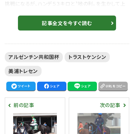
挑戦になるが、ハンデ５３キロと〝地の利〟を生かして上
位食い込みを狙う。 【アルゼンチン共和国杯】オジュウチ
ョウサン 和田郎師「松岡騎手が思い切った競馬をしてく
記事全文を今すぐ読む
れれば」 高橋文師「上積みは十分」 高橋文調教師は
「今週の坂路は馬場が重くて最後モタついたけど、休み
明けを叩いた上積みは十分。前走くらいリラックスして
アルゼンチン共和国杯
トラストケンシン
走れれば、距離が１００メートル延びても大丈...
美浦トレセン
ツイート
シェア
シェア
URLをコピー
前の記事
次の記事