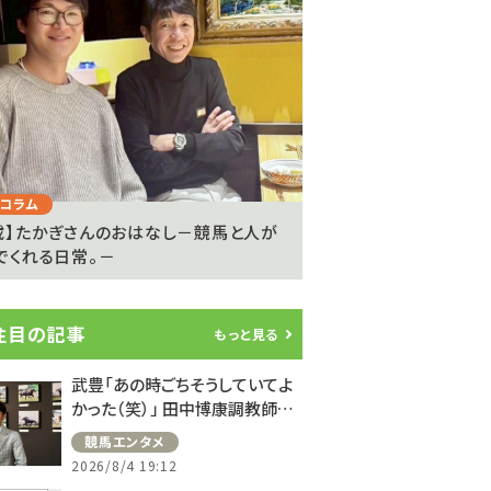
Next
コラム
注目のニュース
載】たかぎさんのおはなし－競馬と人が
ライアン・ムーアが20
でくれる日常。－
参戦…武豊騎手は9度..
注目の記事
もっと見る
武豊「あの時ごちそうしていてよ
かった（笑）」 田中博康調教師と
のフランスでの思い出を語る
競馬エンタメ
2026/8/4 19:12