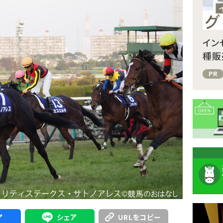
イン
種販
PR
注
ア
シェア
URLをコピー