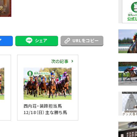
ア
シェア
URLをコピー
次の記事
西内荘・装蹄担当馬
12/18（日）主な勝ち馬