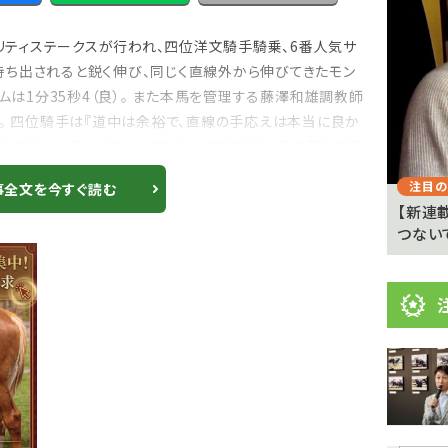
目
ニ
ュリティステークスが行われ、四位洋文騎手騎乗、6番人気サ
ュ
Previous
ち出されると鋭く伸び、同じく直線外から伸びてきたモン
ー
ムは1分35秒4（良）。 また本馬を管理する藤澤和雄調教師
た。 四位騎手は『道中は余裕で、直線の手応えは本当に良か
ス
を狙えると思います。』と語った。 本番組MC、西内荘の装蹄
注目のニュース
注目の
事全文を今すぐ読む
 京都
武豊「例年より差しが利いている」 札幌ダート
【新連
1700メートルの馬...
つない