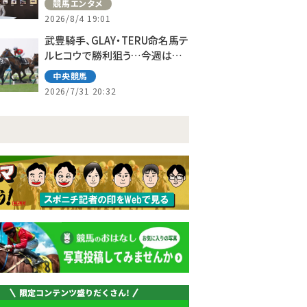
競馬エンタメ
2026/8/4 19:01
武豊騎手、GLAY・TERU命名馬テ
ルヒコウで勝利狙う…今週は札
幌で10鞍
中央競馬
2026/7/31 20:32