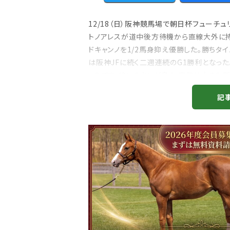
12/18（日）阪神競馬場で朝日杯フューチ
トノアレスが道中後方待機から直線大外に持
ドキャンノを1/2馬身抑え優勝した。勝ちタイ
は阪神JFに続く二週連続のG1勝利となっ
ったです。終いのキレが良く、来年は大きな所
担当馬、アメリカズカップ...
注目のニュース
記
ャルグッズ絶賛販売中！
武豊デビュー40年特別展が札幌で開幕
ちらから
2万人、東京3万人を動...