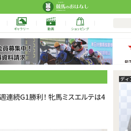
ギャラリー
動画
ショッピング
週連続G1勝利！ 牝馬ミスエルテは4