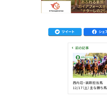
ツイート
シェ
前の記事
西内荘・装蹄担当馬
12/17（土）主な勝ち馬