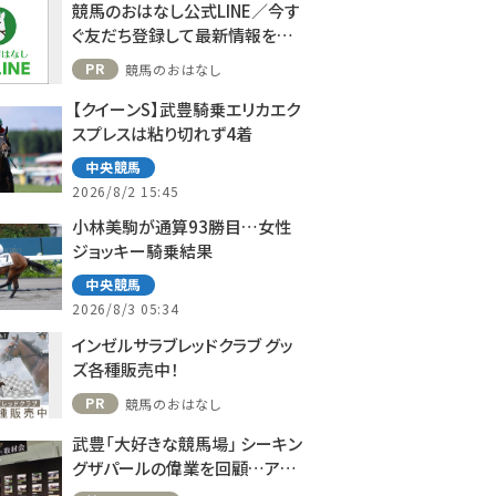
競馬のおはなし公式LINE／今す
ぐ友だち登録して最新情報をゲ
ット！
PR
競馬のおはなし
【クイーンS】武豊騎乗エリカエク
スプレスは粘り切れず4着
中央競馬
2026/8/2 15:45
小林美駒が通算93勝目…女性
ジョッキー騎乗結果
中央競馬
2026/8/3 05:34
インゼルサラブレッドクラブ グッ
ズ各種販売中！
PR
競馬のおはなし
武豊「大好きな競馬場」 シーキン
グザパールの偉業を回顧…アス
コット、ドーヴィルへの思い語る