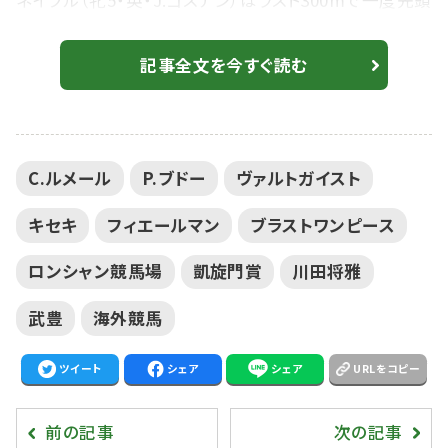
ネイブル（牝5・英・J.ゴスデン）はラスト300mで一度先頭
に立つも、ヴァルトガイストの末脚に屈して2着に敗れ
た。 【ジャンリュックラガルデール賞】武豊騎乗 ヘルター
記事全文を今すぐ読む
スケルターは惜しい5着 ヴァルトガイストはフォワ賞を制
してここへ参戦 ヴァルトガイストは中団7番手のイン
に収まり、前を見ながら馬群の真ん中で直線を迎えた。
C.ルメール
P.ブドー
ヴァルトガイスト
バラけた馬群の中から徐々に...
キセキ
フィエールマン
ブラストワンピース
ロンシャン競馬場
凱旋門賞
川田将雅
武豊
海外競馬
ツイート
シェア
シェア
URLをコピー
前の記事
次の記事