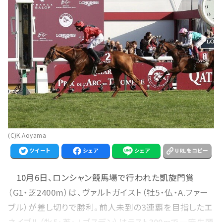
(C)K.Aoyama
ツイート
シェア
シェア
URLをコピー
10月6日、ロンシャン競馬場で行われた凱旋門賞
（G1・芝2400m）は、ヴァルトガイスト（牡5・仏・A.ファー
ブル）が差し切りで勝利。前人未到の3連覇を目指したエ