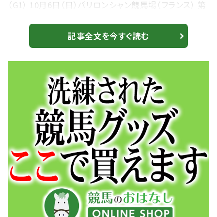
（G1） 10月6日（日）パリロンシャン競馬場（フランス） 第
4レース：3歳以上 牡・牝 2400メートル（芝・右） 賞金
総額：500万ユーロ 1着賞金：285万7000ユーロ 現地時
記事全文を今すぐ読む
間：16時05分（日本時間23時05分）発走予定 インターネ
ット投票：日本時間10月6日（日）7時00分発売開始
UMACA投票：日本時間10月6日（日）9時20...