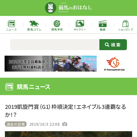
ニュース
競馬コラム
競馬予想
ギャラリー
動画
ショッピング
競馬ニュース
2019凱旋門賞（G1）枠順決定！エネイブル3連覇なる
か！？
過去の記事
2019/10/3 22:08