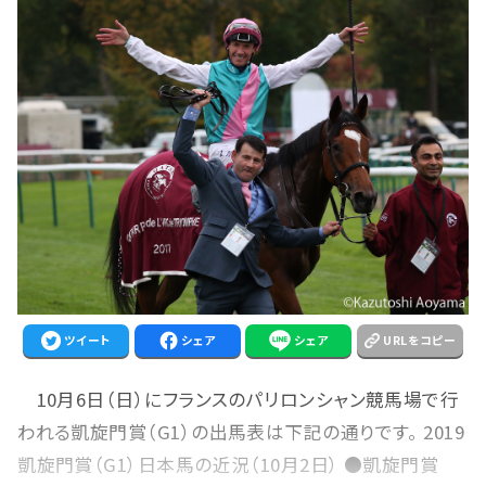
ツイート
シェア
シェア
URLをコピー
10月6日（日）にフランスのパリロンシャン競馬場で行
われる凱旋門賞（G1）の出馬表は下記の通りです。 2019
凱旋門賞（G1）日本馬の近況（10月2日） ●凱旋門賞