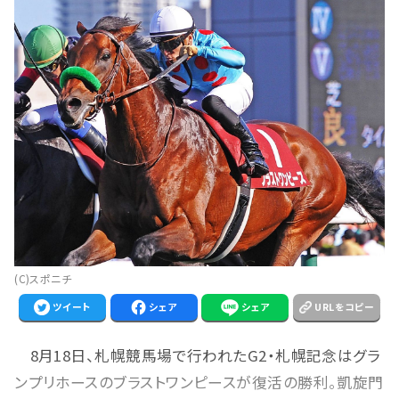
(C)スポニチ
ツイート
シェア
シェア
URLをコピー
8月18日、札幌競馬場で行われたG2・札幌記念はグラ
ンプリホースのブラストワンピースが復活の勝利。凱旋門