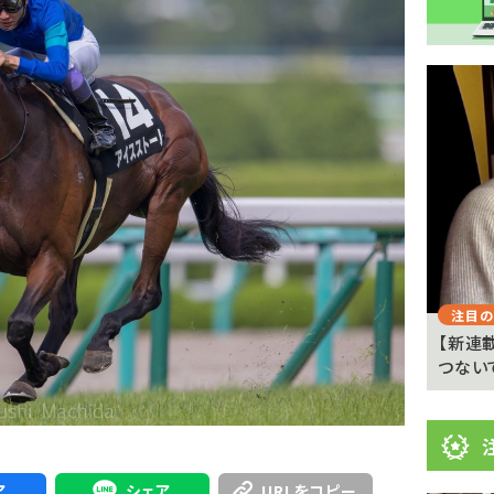
注
目
ニ
ュ
Previous
ー
ス
注目のニュース
注目の
 京都
武豊「例年より差しが利いている」 札幌ダート
【新連
1700メートルの馬...
つない
ア
シェア
URLをコピー