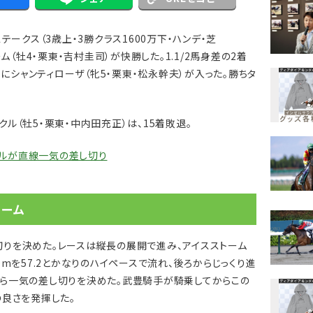
ークス（3歳上・3勝クラス1600万下・ハンデ・芝
ム（牡4・栗東・吉村圭司）が快勝した。1.1/2馬身差の2着
着にシャンティローザ（牝5・栗東・松永幹夫）が入った。勝ちタ
（牡5・栗東・中内田充正）は、15着敗退。
ーデルが直線一気の差し切り
トーム
りを決めた。レースは縦長の展開で進み、アイスストーム
0mを57.2とかなりのハイペースで流れ、後ろからじっくり進
ら一気の差し切りを決めた。武豊騎手が騎乗してからこの
の良さを発揮した。