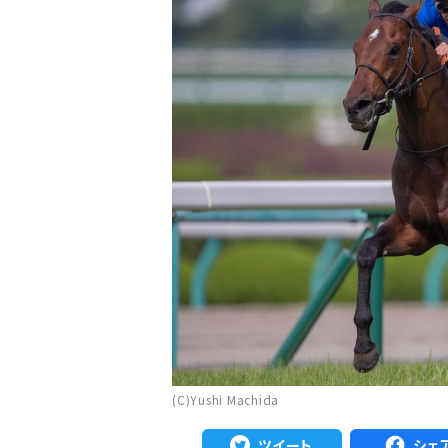
注目のニュース
ャルグッズ絶賛販売中！
武豊デビュー40年特別展が札幌で開幕
ちらから
2万人、東京3万人を動...
(C)Yushi Machida
ツイート
シェ