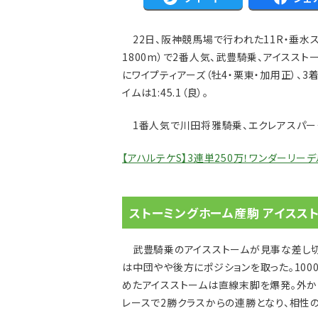
22日、阪神競馬場で行われた11R・垂水ステ
1800m）で2番人気、武豊騎乗、アイスストー
にワイプティアーズ（牡4・栗東・加用正）、3
イムは1:45.1（良）。
1番人気で川田将雅騎乗、エクレアスパークル
【アハルテケS】3連単250万！ワンダーリ
ストーミングホーム産駒 アイスス
武豊騎乗のアイスストームが見事な差し切
は中団やや後方にポジションを取った。100
めたアイスストームは直線末脚を爆発。外か
レースで2勝クラスからの連勝となり、相性