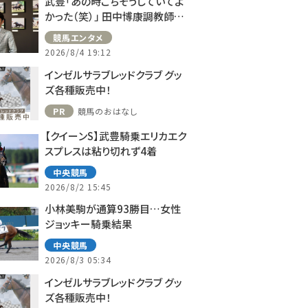
武豊「あの時ごちそうしていてよ
かった（笑）」 田中博康調教師と
のフランスでの思い出を語る
競馬エンタメ
2026/8/4 19:12
インゼルサラブレッドクラブ グッ
ズ各種販売中！
PR
競馬のおはなし
【クイーンS】武豊騎乗エリカエク
スプレスは粘り切れず4着
中央競馬
2026/8/2 15:45
小林美駒が通算93勝目…女性
ジョッキー騎乗結果
中央競馬
2026/8/3 05:34
インゼルサラブレッドクラブ グッ
ズ各種販売中！