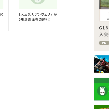
50
【大沼S】リアンヴェリテが
が
5馬身差圧巻の勝利！
G1
入会
PR