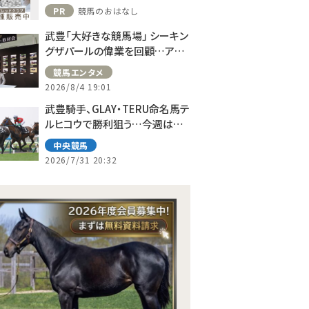
PR
競馬のおはなし
武豊「大好きな競馬場」 シーキン
グザパールの偉業を回顧…アス
コット、ドーヴィルへの思い語る
競馬エンタメ
2026/8/4 19:01
武豊騎手、GLAY・TERU命名馬テ
ルヒコウで勝利狙う…今週は札
幌で10鞍
中央競馬
2026/7/31 20:32