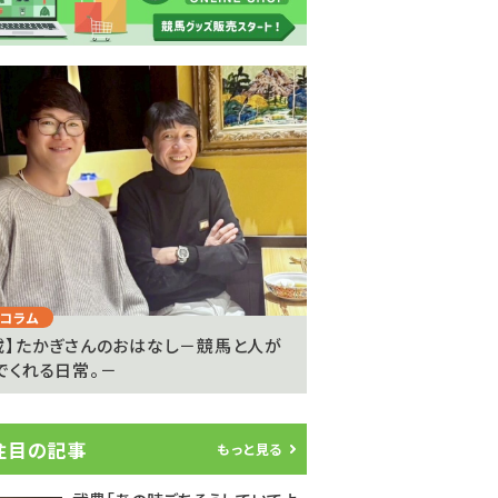
Next
コラム
注目のニュース
載】たかぎさんのおはなし－競馬と人が
ライアン・ムーアが20
でくれる日常。－
参戦…武豊騎手は9度..
注目の記事
もっと見る