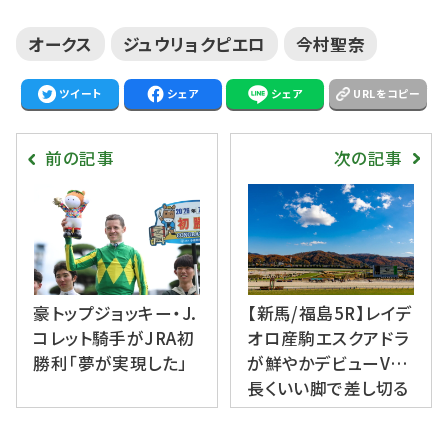
オークス
ジュウリョクピエロ
今村聖奈
ツイート
シェア
シェア
URLをコピー
前の記事
次の記事
豪トップジョッキー・J.
【新馬/福島5R】レイデ
コレット騎手がJRA初
オロ産駒エスクアドラ
勝利「夢が実現した」
が鮮やかデビューV…
長くいい脚で差し切る