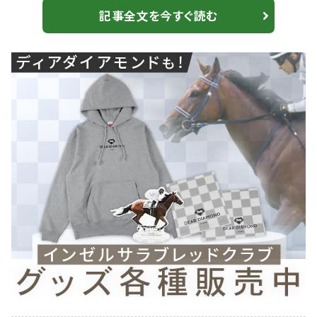
制覇までを追い、デビュー直後の活躍から成績低迷、関
記事全文を今すぐ読む
東での修業、そしてクラシック初制覇に至るまでの歩み
を、本人へのインタビューや記録映像とともに振り返る。
オークス制覇までの軌跡 オークス優勝後、今村騎手
は「夢を見ているみたいでした。今日私がジュ...