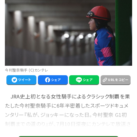
今村聖奈騎手 (C)カンテレ
ツイート
シェア
シェア
URLをコピー
JRA史上初となる女性騎手によるクラシック制覇を果
たした今村聖奈騎手に6年半密着したスポーツドキュメ
ンタリー『私が、ジョッキーになった日。今村聖奈 G1初
制覇までの道のり』が、7月10日深夜にカンテレで放送さ
れる。 番組では、競馬学校時代から2026年のオークス