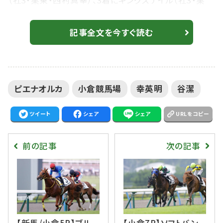
（牡3・栗東・西村真幸）、3着にキングズテイル（牡3・栗
東・岡田稲男）が入った。勝ちタイムは1:41.5（不良）。
【新馬/小倉5R】ブルーチップが鮮やかデビューV…ラブ
記事全文を今すぐ読む
カンプーの仔ディーエスシンは9着 2番人気で菱田裕
二騎乗、ピコオーバル（牡3・栗東・秋山真一郎）は、13着
敗退。 人気に応える完勝劇 幸英明騎乗の1番人気、ピ
ピエナオルカ
小倉競馬場
幸英明
谷潔
エナオルカが8馬身...
ツイート
シェア
シェア
URLをコピー
前の記事
次の記事
【新馬/小倉5R】ブルー
【小倉7R】ソフトバン