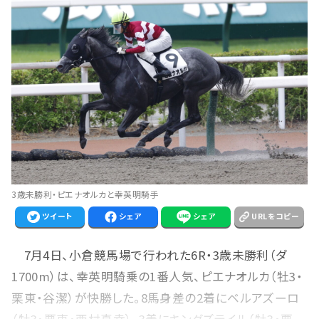
3歳未勝利・ピエナオルカと幸英明騎手
ツイート
シェア
シェア
URLをコピー
7月4日、小倉競馬場で行われた6R・3歳未勝利（ダ
1700m）は、幸英明騎乗の1番人気、ピエナオルカ（牡3・
栗東・谷潔）が快勝した。8馬身差の2着にベルアズーロ