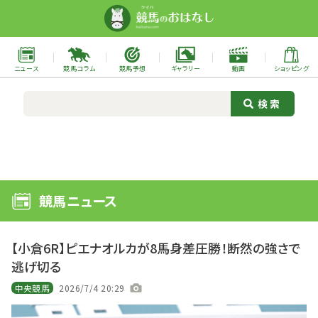
ニュース
競馬コラム
競馬予想
ギャラリー
動画
ショッピング
競馬ニュース
【小倉6R】ピエナオルカが8馬身差圧勝！断然の強さで
逃げ切る
中央競馬
2026/7/4 20:29