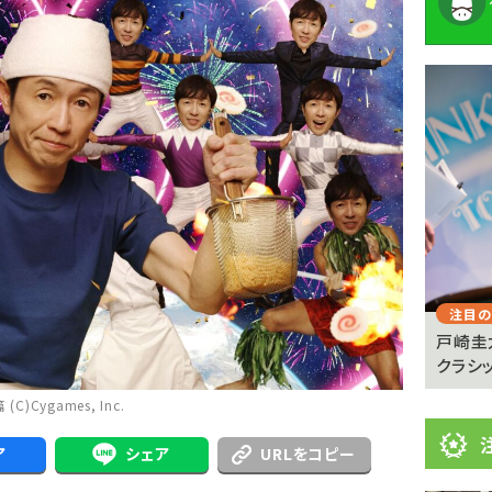
注
目
ニ
ュ
Previous
ー
ス
注目のニュース
注目の
憩が必
【キングジョージ】マーフィー「反応がなかった」
戸崎圭
ヴェルテンベルクは...
クラシッ
Cygames, Inc.
ア
シェア
URLをコピー