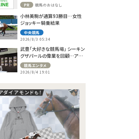
ット！
PR
競馬のおはなし
小林美駒が通算93勝目…女性
ジョッキー騎乗結果
中央競馬
2026/8/3 05:34
武豊「大好きな競馬場」 シーキン
グザパールの偉業を回顧…アス
コット、ドーヴィルへの思い語る
競馬エンタメ
2026/8/4 19:01