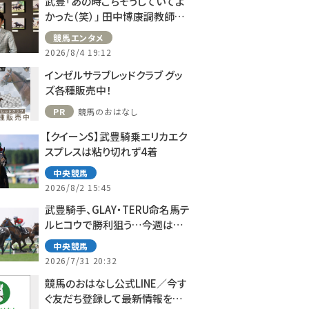
武豊「あの時ごちそうしていてよ
かった（笑）」 田中博康調教師と
のフランスでの思い出を語る
競馬エンタメ
2026/8/4 19:12
インゼルサラブレッドクラブ グッ
ズ各種販売中！
PR
競馬のおはなし
【クイーンS】武豊騎乗エリカエク
スプレスは粘り切れず4着
中央競馬
2026/8/2 15:45
武豊騎手、GLAY・TERU命名馬テ
ルヒコウで勝利狙う…今週は札
幌で10鞍
中央競馬
2026/7/31 20:32
競馬のおはなし公式LINE／今す
ぐ友だち登録して最新情報をゲ