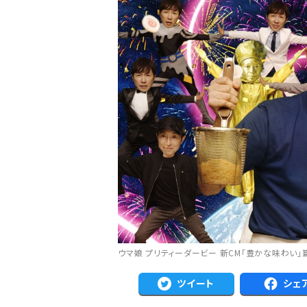
注目のニュース
ャルグッズ絶賛販売中！
【キングジョージ】ルメール「坂の上で休
ちらから
要でした」マスカレー...
ウマ娘 プリティーダービー 新CM「豊かな味わい」篇 (C)
ツイート
シェ