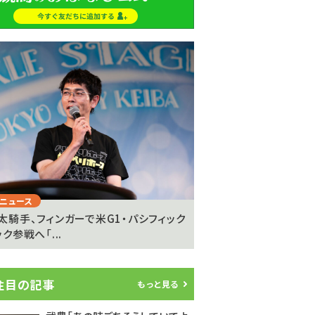
Next
ニュース
注目のニュース
太騎手、フィンガーで米G1・パシフィック
坂井瑠星騎手が明かす
ク参戦へ「...
の”異次元の強さ”「ゴール
注目の記事
もっと見る