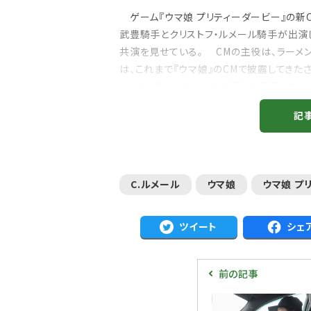
ゲーム『ウマ娘 プリティーダービー』の新C
武豊騎手とクリストフ・ルメール騎手が出演
共演を見せている。 CMの主役は、ラーメ
は、これまで『ウマ娘』のCMで披露してきた
トルを、遊び心たっぷりの演出で表現してい
手に決めポーズを見せるなど...
記
C.ルメール
ウマ娘
ウマ娘 プ
ツイート
シェ
前の記事