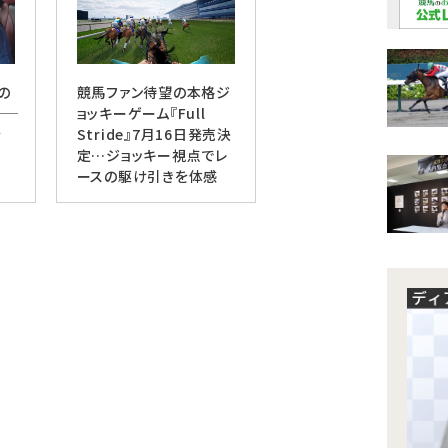
の
競馬ファン待望の本格ジ
6
ョッキーゲーム『Full
を
Stride』7月16日発売決
定…ジョッキー視点でレ
ースの駆け引きを体感