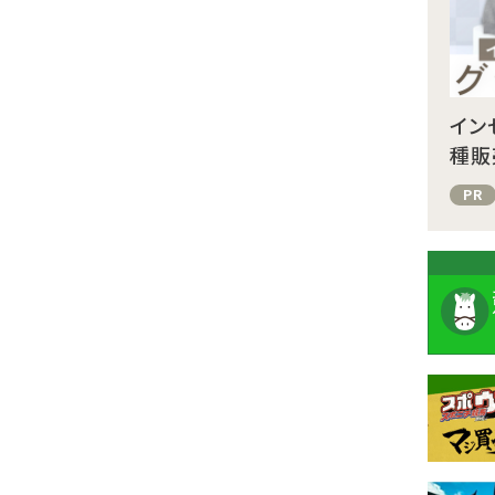
イン
種販
PR