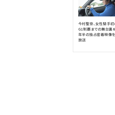
今村聖奈、女性騎手初
G1制覇までの舞台裏――
年半の独占密着映像
放送