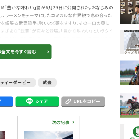
M「豊かな味わい」篇が6月29日に公開された。おなじみの
し、ラーメンをテーマにしたコミカルな世界観で息の合った
ンを頬張る武豊騎手。勢いよく麺をすすり、その一口の奥に
さまざまな”武豊”が次々と登場。「豊かな味わい」というタイ
る。さらに、終盤ではラーメン店主姿も披露し、湯切りザルを
事全文を今すぐ読む
リティーダービー
武豊
ア
シェア
URLをコピー
次の記事