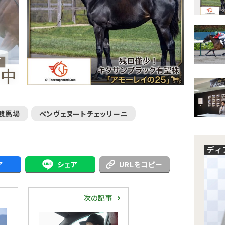
競馬場
ベンヴェヌートチェッリーニ
ア
シェア
URLをコピー
次の記事