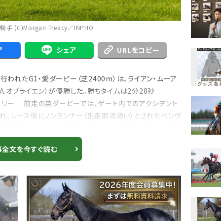
C)Morgan Treacy／INPHO
ア
シェア
URLをコピー
われたG1・愛ダービー（芝2400m）は、ライアン・ムーア
A.オブライエン）が優勝した。勝ちタイムは2分28秒
ツースリー 前走の英ダービーでは、ゲート内でのアクシデント
れ、レース後にノンランナー（出走取消扱い）とされたベンヴ
先頭に立つと、そのまま押し切り、前走の雪辱を果たしてG1
事全文を今すぐ読む