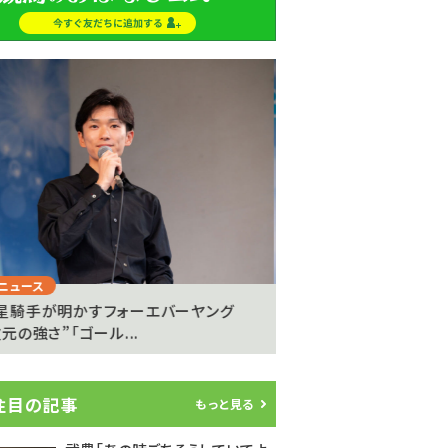
Next
のニュース
注目のニュース
人調教師、フォーエバーヤングBC連覇
世界を沸かせたレベル
「今年は間違いな...
G1・9勝の名馬に幕
注目の記事
もっと見る