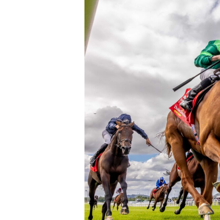
注目のニュース
フィー「反応がなかった」
戸崎圭太騎手、フィンガーで米G1・パシ
クラシック参戦へ「...