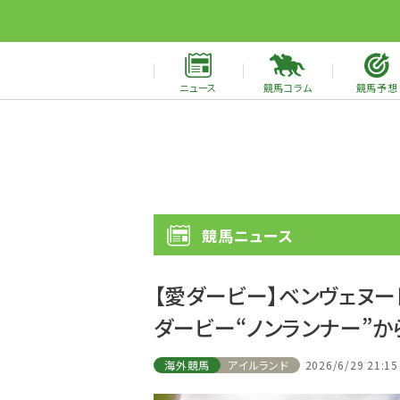
ニュース
競馬コラム
競馬予想
競馬ニュース
【愛ダービー】ベンヴェヌー
ダービー“ノンランナー”か
海外競馬
アイルランド
2026/6/29 21:15