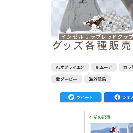
A.オブライエン
R.ムーア
カラ
愛ダービー
海外競馬
ツイート
シェ
前の記事