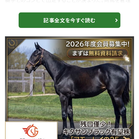
騎手とのコンビで出走することが決まった。同馬を管理
するキャロットクラブが6月28日、公式ホームページで発
表した。 【安田記念】武豊「（G1最年長Vを）来週さらに更
記事全文を今すぐ読む
新したい」シックスペンスがG1初制覇 世界の強豪へ挑
む シックスペンスは前走の安田記念で悲願のG1初制
覇を達成。国内マイル王として迎える初の海外遠征で
は、日本競馬を代表する武豊騎手との...