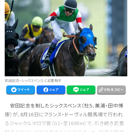
安田記念・シックスペンスと武豊騎手
ツイート
シェア
シェア
URLをコピー
安田記念を制したシックスペンス（牡5、美浦・田中博
康）が、8月16日にフランス・ドーヴィル競馬場で行われ
るジャックルマロワ賞（G1・芝1600m）で、引き続き武豊