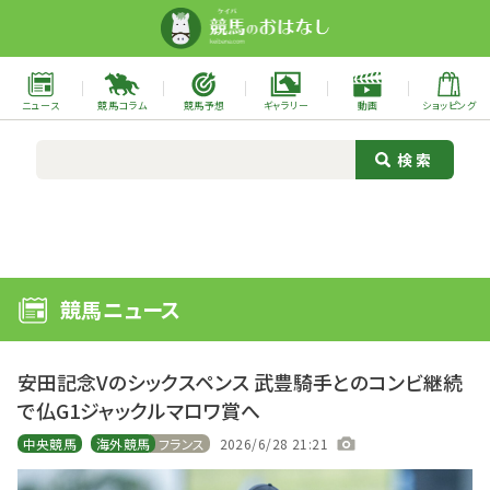
ニュース
競馬コラム
競馬予想
ギャラリー
動画
ショッピング
競馬ニュース
安田記念Vのシックスペンス 武豊騎手とのコンビ継続
で仏G1ジャックルマロワ賞へ
中央競馬
海外競馬
フランス
2026/6/28 21:21