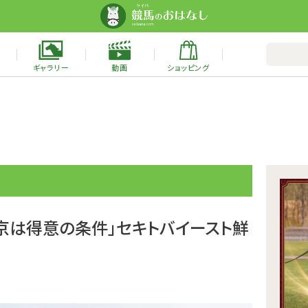
ギャラリー
動画
ショッピング
東京は得意の条件」セキトバイースト鮮