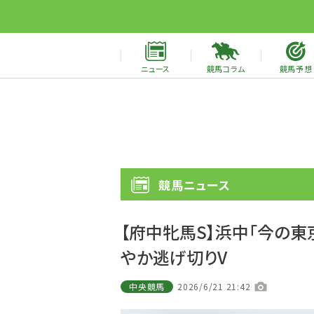
ニュース
競馬コラム
競馬予想
競馬ニュース
【府中牝馬S】浜中「今の
やか逃げ切りV
中央競馬
2026/6/21 21:42