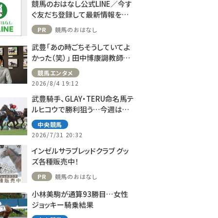
競馬のおはなし公式LINE／今す
ぐ友だち登録して最新情報をゲ
ット！
PR
競馬のおはなし
武豊「あの時ごちそうしていてよ
かった（笑）」 田中博康調教師と
のフランスでの思い出を語る
競馬エンタメ
2026/8/4 19:12
武豊騎手、GLAY・TERU命名馬テ
ルヒコウで勝利狙う…今週は札
幌で10鞍
中央競馬
2026/7/31 20:32
インゼルサラブレッドクラブ グッ
ズ各種販売中！
PR
競馬のおはなし
小林美駒が通算93勝目…女性
ジョッキー騎乗結果