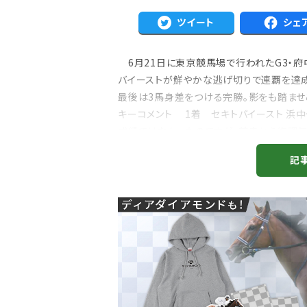
ツイート
シェ
6月21日に東京競馬場で行われたG3・府中
バイーストが鮮やかな逃げ切りで連覇を達成
最後は3馬身差をつける完勝。影をも踏ませ
キーコメント 1着 セキトバイースト 浜中
注目のニュース
成績ではなかったのですが、前走から復調
ャルグッズ絶賛販売中！
【キングジョージ】ルメール「坂の上で休
くれると思っていました。調教師...
ちらから
要でした」マスカレー...
記