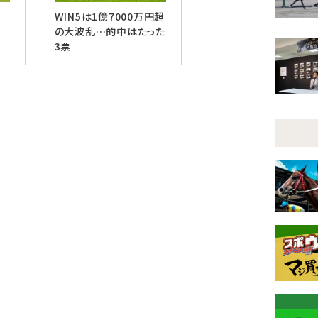
縦
WIN5は1億7000万円超
ロ
の大波乱…的中はたった
3票