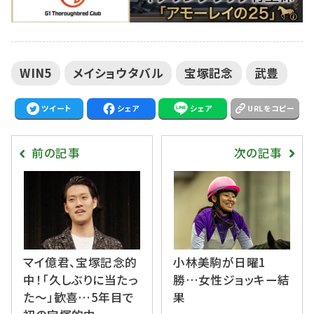
WIN5
メイショウタバル
宝塚記念
武豊
ツイート
シェア
シェア
URLをコピー
前の記事
次の記事
マイ億君、宝塚記念的
小林美駒が日曜1
中！「久しぶりに当たっ
勝…女性ジョッキー結
た〜」歓喜…5年目で
果