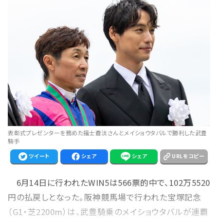
表彰式プレゼンターを務めた福士蒼汰さんとメイショウタバルで勝利した武豊
騎手
ツイート
シェア
シェア
URLをコピー
6月14日に行われたWIN5は566票的中で、102万5520
円の払戻しとなった。阪神競馬場で行われた宝塚記念
（G1・芝2200m）は、武豊騎乗のメイショウタバルが連覇