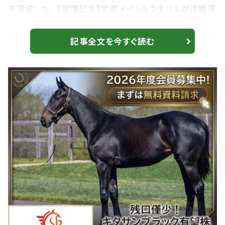
を達成した。 【宝塚記念】武豊メイショウタバルが連覇達
成！直前の大雨による重馬場も味方に快走…2週連続ユ
タカマジックが炸裂 566票的中 1レース目 東京10R 江
記事全文を今すぐ読む
の島S レッドテリオス 単勝4番人気 2レース目 阪神
10R 花のみちS ミナデオロ 単勝2番人気 3レース目 函
館11R 函館日刊S杯 マーブルパレス 単勝1番人気 4レ
ース目...