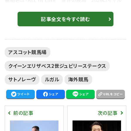
番組名は「ALL IN LINE 世界の競馬 2026ロイヤル
アスコット中継」。グリーンチャンネルおよびグリーンチャ
ンネルWebで放送・配信される。 【チェアマンズスプリン
記事全文を今すぐ読む
トプライズ】モレイラ「戦士のような馬」サトノレーヴ、世
界最強馬相手に2着 ロイヤルアスコット開催は、イギ
リス王室が主催する世界屈指の競馬イベントとして知ら
アスコット競馬場
れ、日本調教馬もこれまで...
クイーンエリザベス2世ジュビリーステークス
サトノレーヴ
ルガル
海外競馬
ツイート
シェア
シェア
URLをコピー
前の記事
次の記事