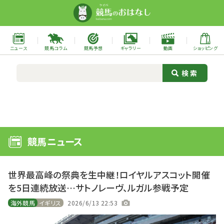
ニュース
競馬コラム
競馬予想
ギャラリー
動画
ショッピング
競馬ニュース
世界最高峰の祭典を生中継！ロイヤルアスコット開催
を5日連続放送…サトノレーヴ、ルガル参戦予定
海外競馬
イギリス
2026/6/13 22:53