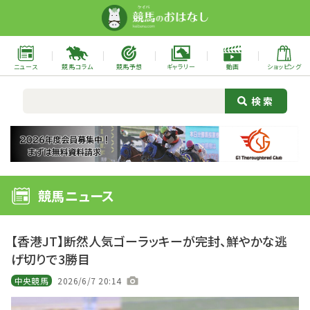
ニュース
競馬コラム
競馬予想
ギャラリー
動画
ショッピング
競馬ニュース
【香港JT】断然人気ゴーラッキーが完封、鮮やかな逃
げ切りで3勝目
中央競馬
2026/6/7 20:14