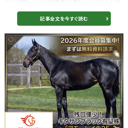
一）が快勝した。2.1/2馬身差の2着にコンフォルツァ（牡
4・栗東・松永幹夫）、3着にマイネルアレス（牡4・美浦・相
沢郁）が入った。勝ちタイムは1:57.9（良）。 2番人気で
記事全文を今すぐ読む
戸崎圭太騎乗、ビーオンザカバー（牡4・美浦・伊藤圭
三）は、6着敗退。 【安田記念】ユタカマジック炸裂！武豊
シックスペンスがG1初制覇…8番人気の伏兵で波乱を
演出 キタサ...