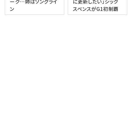
ーク…姉はソングライ
に更新したい」シック
ン
スペンスがG1初制覇