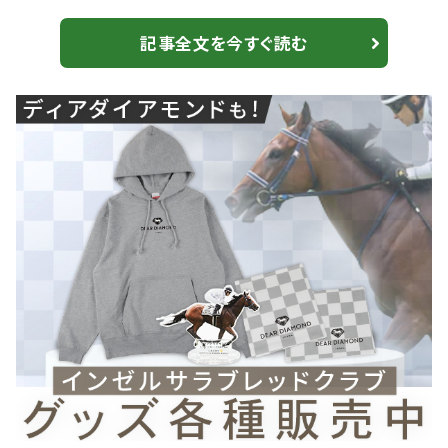
栗東・杉山晴紀）、3着にエイシンティザー（牡3・栗東・吉
村圭司）が入った。勝ちタイムは1:45.5（良）。 鬱憤晴らす
記事全文を今すぐ読む
2勝目 坂井瑠星騎乗の1番人気、カフジエメンタール
が快勝し、2勝目をマークした。同馬は日本ダービーへの
出走を目指したものの、抽選漏れで無念の除外。それで
も自己条件で鬱憤を...