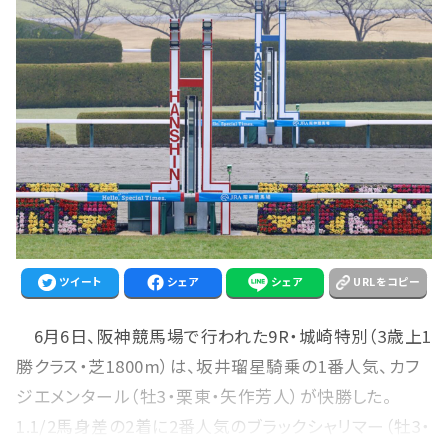
ツイート
シェア
シェア
URLをコピー
6月6日、阪神競馬場で行われた9R・城崎特別（3歳上1
勝クラス・芝1800m）は、坂井瑠星騎乗の1番人気、カフ
ジエメンタール（牡3・栗東・矢作芳人）が快勝した。
1.1/2馬身差の2着に2番人気のブラックシャリマー（牡3・