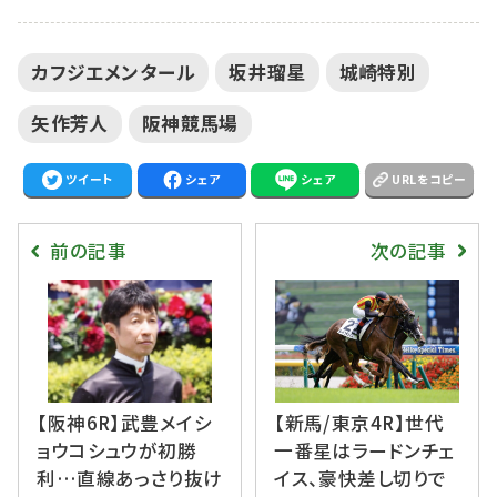
カフジエメンタール
坂井瑠星
城崎特別
矢作芳人
阪神競馬場
ツイート
シェア
シェア
URLをコピー
前の記事
次の記事
【阪神6R】武豊メイシ
【新馬/東京4R】世代
ョウコシュウが初勝
一番星はラードンチェ
利…直線あっさり抜け
イス、豪快差し切りで