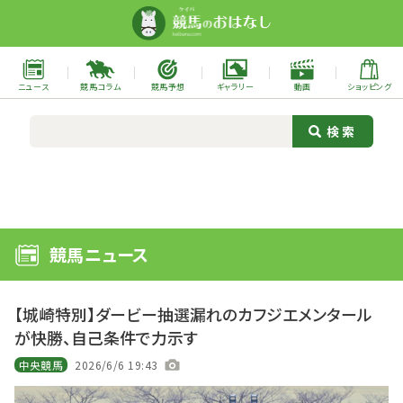
ニュース
競馬コラム
競馬予想
ギャラリー
動画
ショッピング
競馬ニュース
【城崎特別】ダービー抽選漏れのカフジエメンタール
が快勝、自己条件で力示す
中央競馬
2026/6/6 19:43