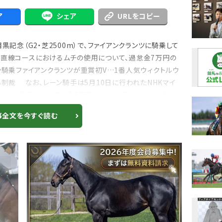
ア
シェア
URLをコピー
記念（G2・芝2500m）で、ファイアンクランツに騎乗して
の直線コースにおけるムチの使用について、過怠金7万円の
ン騎乗ファイアンクランツが重賞初V…1番人気ウィクトルウ
も制裁 なお、レーン騎手は5月10日に行われたNHKマイ
、ムチの使用により過怠金5万円の処分を受けており、直近の
事全文を今すぐ読む