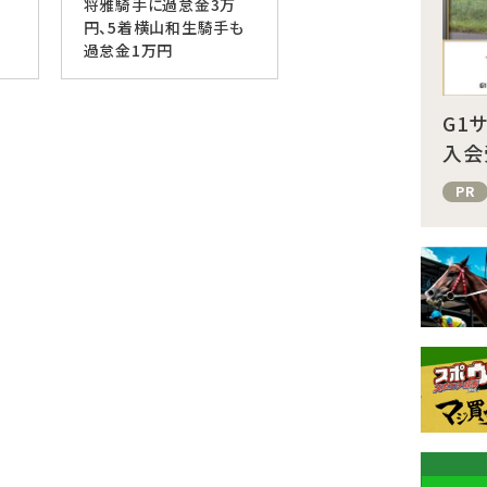
将雅騎手に過怠金3万
円、5着横山和生騎手も
過怠金1万円
G1
入会
PR