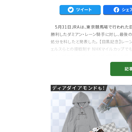
ツイート
シェ
5月31日JRAは、東京競馬場で行われた目黒
勝利したダミアン・レーン騎手に対し、最後
処分を科したと発表した。 【目黒記念】レー
ェルスらとの接戦制す NHKマイルカップで
ルカップでも、ロデオドライブに騎乗した際
ビッグレースで続けて...
記