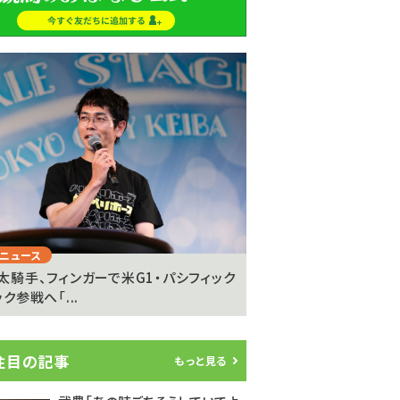
Next
ニュース
注目のニュース
太騎手、フィンガーで米G1・パシフィック
坂井瑠星騎手が明かす
ク参戦へ「...
の”異次元の強さ”「ゴール
注目の記事
もっと見る