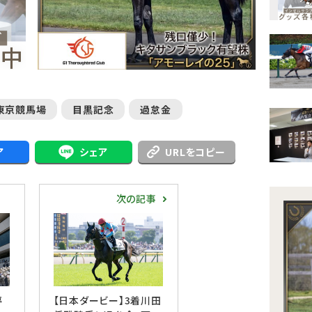
東京競馬場
目黒記念
過怠金
ア
シェア
URLをコピー
次の記事
停
【日本ダービー】3着川田