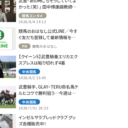
武豊「あの時ごちそうしていてよ
かった（笑）」 田中博康調教師と
のフランスでの思い出を語る
競馬エンタメ
2026/8/4 19:12
競馬のおはなし公式LINE／今す
ぐ友だち登録して最新情報をゲ
ット！
PR
競馬のおはなし
【クイーンS】武豊騎乗エリカエク
スプレスは粘り切れず4着
中央競馬
2026/8/2 15:45
武豊騎手、GLAY・TERU命名馬テ
ルヒコウで勝利狙う…今週は札
幌で10鞍
中央競馬
2026/7/31 20:32
インゼルサラブレッドクラブ グッ
ズ各種販売中！