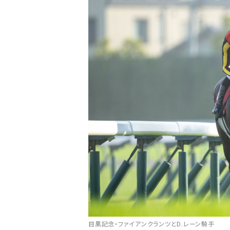
注目のニュース
ャルグッズ絶賛販売中！
【キングジョージ】ルメール「坂の上で休
ちらから
要でした」マスカレー...
目黒記念・ファイアンクランツとD.レーン騎手