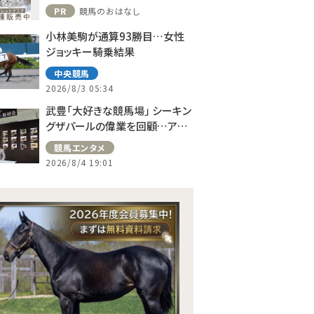
PR
競馬のおはなし
小林美駒が通算93勝目…女性
ジョッキー騎乗結果
中央競馬
2026/8/3 05:34
武豊「大好きな競馬場」 シーキン
グザパールの偉業を回顧…アス
コット、ドーヴィルへの思い語る
競馬エンタメ
2026/8/4 19:01