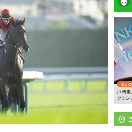
注
目
ニ
ュ
Previous
ー
ス
注目のニュース
注目の
憩が必
【キングジョージ】マーフィー「反応がなかった」
戸崎圭
ヴェルテンベルクは...
クラシッ