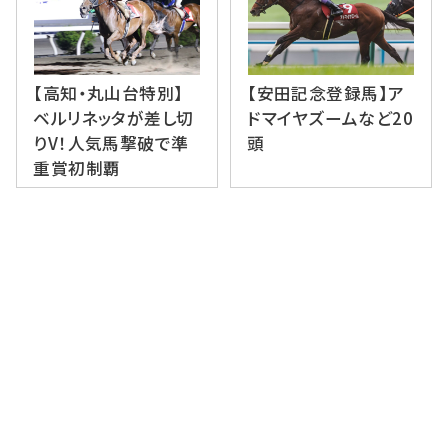
【高知・丸山台特別】
【安田記念登録馬】ア
ベルリネッタが差し切
ドマイヤズームなど20
りV！人気馬撃破で準
頭
重賞初制覇