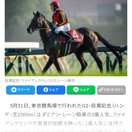
目黒記念・ファイアンクランツとD.レーン騎手
ツイート
シェア
シェア
URLをコピー
5月31日、東京競馬場で行われたG2・目黒記念（ハン
デ・芝2500m）はダミアン・レーン騎乗の3番人気、ファイ
アンクランツが重賞初制覇を飾った。1番人気に支持さ