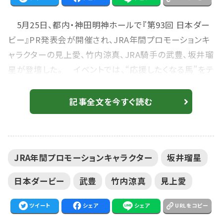
5月25日、都内・神田明神ホールで『第93回 日本ダー
ビー』PR発表会が開催され、JRA年間プロモーションキ
ャラクターの見上愛、竹内涼真、JRA騎手の武豊、坂井瑠
星が登壇した。 イベントでは、“応援したくなる馬”をテ
ーマにクロストークを展開。見上は「馬にもすごく性格が
あると聞いていて」と切り出し、「気難しかったり、素直じ
記事全文を今すぐ読む
ゃないって聞くと応援したくなります」とコメント。“あま
のじゃく”なタイプの馬に惹かれることを明かした。 武豊
「まず落ちないようにしないと」 竹内も「パドックで言
JRA年間プロモーションキャラクター
坂井瑠星
うことを聞いてない子とか...
日本ダービー
武豊
竹内涼真
見上愛
ツイート
シェア
シェア
URLをコピー