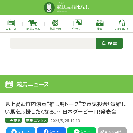
ニュース
競馬コラム
競馬予想
ギャラリー
動画
ショッピング
競馬ニュース
見上愛＆竹内涼真“推し馬トーク”で意気投合「気難し
い馬を応援したくなる」…日本ダービーPR発表会
中央競馬
競馬エンタメ
2026/5/25 19:13
ツイート
シェア
シェア
URLをコピー