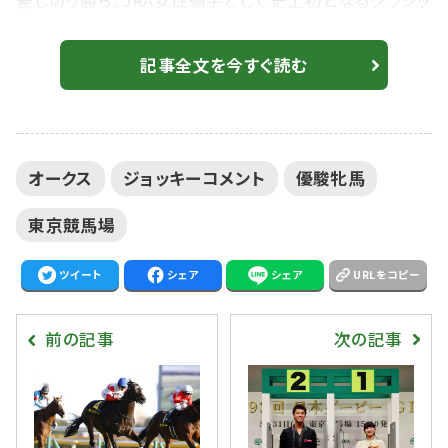
差し切り勝ち。JRA女性騎手として史上初となるクラシッ
ク騎乗で、そのままクラシック＆G1初制覇という歴史的
快挙を成し遂げた。道中は後方でじっくりと脚を溜め、直
記事全文を今すぐ読む
線では馬群の間を割って鋭伸。ゴール寸前で突き抜ける
と、スタンドは大歓声に包まれた。 オークス、レース後ジ
ョッキーコメント 1着 ジュウリョクピエロ 今村聖奈騎
オークス
ジョッキーコメント
優駿牝馬
手 「本当に感無量で一杯です。関...
東京競馬場
ツイート
シェア
シェア
URLをコピー
前の記事
次の記事