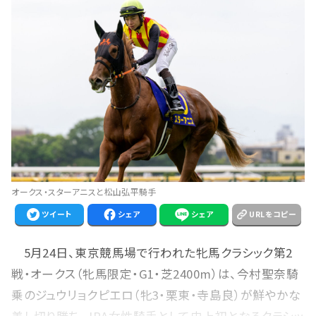
オークス・スターアニスと松山弘平騎手
ツイート
シェア
シェア
URLをコピー
5月24日、東京競馬場で行われた牝馬クラシック第2
戦・オークス（牝馬限定・G1・芝2400m）は、今村聖奈騎
乗のジュウリョクピエロ（牝3・栗東・寺島良）が鮮やかな