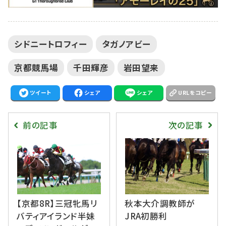
シドニートロフィー
タガノアビー
京都競馬場
千田輝彦
岩田望来
ツイート
シェア
シェア
URLをコピー
前の記事
次の記事
【京都8R】三冠牝馬リ
秋本大介調教師が
バティアイランド半妹
JRA初勝利