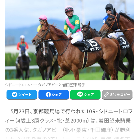
シドニートロフィー・タガノアビーと岩田望来騎手
ツイート
シェア
シェア
URLをコピー
5月23日、京都競馬場で行われた10R・シドニートロフ
ィー（4歳上3勝クラス・牝・芝2000m）は、岩田望来騎乗
の3番人気、タガノアビー（牝4・栗東・千田輝彦）が勝利