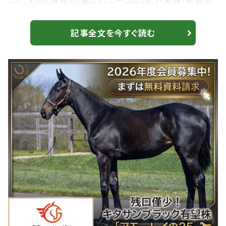
した。3/4馬身差の2着にハニーコム（牝5・美浦・蛯名正
義）、3着にシャドウメテオ（牝4・美浦・金成貴史）が入っ
た。勝ちタイムは1:59.4（良）。 1番人気で西村淳也騎
記事全文を今すぐ読む
乗、リンクスティップ（牝4・栗東・西村真幸）は8着、2番人
気で松山弘平騎乗、ラブリージャブリー（牝4・美浦・蛯名
正義）は16着敗退。 馬群割って豪快差し切り 岩田望
来騎乗...