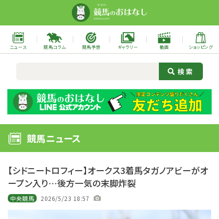
ニュース
競馬コラム
競馬予想
ギャラリー
動画
ショッピング
競馬ニュース
【シドニートロフィー】オークス3着馬タガノアビーがオ
ープン入り…後方一気の末脚炸裂
中央競馬
2026/5/23 18:57