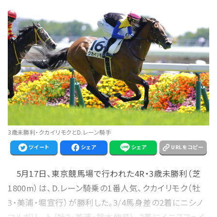
3歳未勝利・クカイリモクとD.レーン騎手
ツイート
シェア
シェア
URLをコピー
5月17日、東京競馬場で行われた4R・3歳未勝利（芝
1800m）は、D.レーン騎乗の1番人気、クカイリモク（牡
3・美浦・堀宣行）が勝利した。3/4馬身差の2着にニシノ