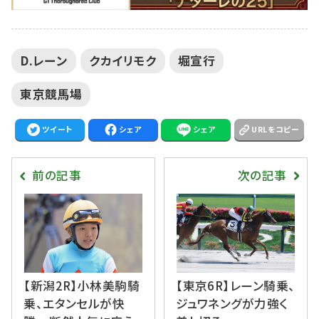
D.レーン
クカイリモク
堀宣行
東京競馬場
ツイート
シェア
シェア
URLをコピー
前の記事
次の記事
【新潟2R】小林美駒騎
【東京6R】レーン騎乗、
乗、エタンセルが快
ジュワネングが力強く