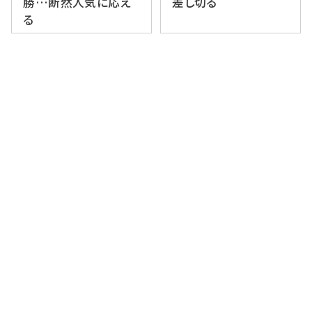
勝…断然人気に応え
差し切る
る