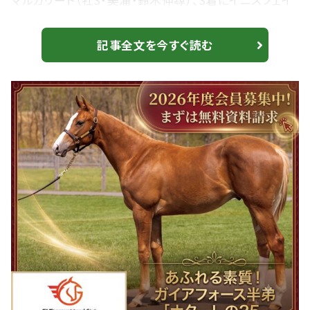
マルガリート（牡3・美浦・鈴木伸尋）、3着にイニスフェイ
ル（牡3・美浦・稲垣幸雄）が入った。勝ちタイムは
1:47.1（良）。 2番人気でC.ルメール騎乗、マジックパレ
記事全文を今すぐ読む
ス（牝3・美浦・木村哲也）は、12着敗退。 【新潟2R】小林
美駒騎乗、エタンセルが快勝…断然人気に応える 手応
えよく抜け出す D.レーン騎乗の1番人気、クカイリモク
が断然の支...