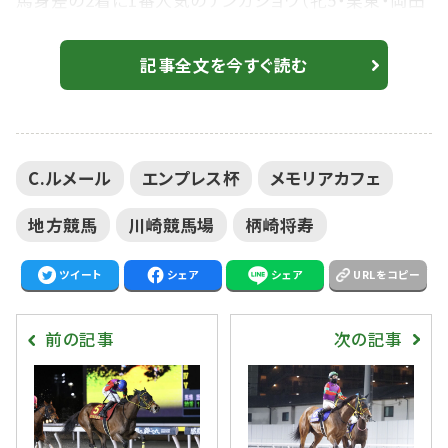
馬身差の2着に1番人気のテンカジョウ（牝5・栗東・岡田
稲男）、3着に5番人気のレイナデアルシーラ（牝4・栗東・
西園翔太）が入った。勝ちタイムは2:16.1（良）。 【兵庫女
記事全文を今すぐ読む
王盃】出遅れも関係なし！ルメール＆メモリアカフェが鮮
やか差し切りV 交流重賞3勝目 C.ルメール騎乗の2番
人気、メモリアカフェが鮮やかな差し切りを決め、交流重
C.ルメール
エンプレス杯
メモリアカフェ
賞3勝...
地方競馬
川崎競馬場
柄崎将寿
ツイート
シェア
シェア
URLをコピー
前の記事
次の記事