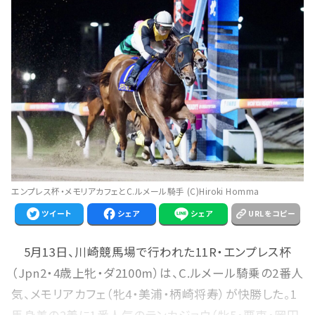
エンプレス杯・メモリアカフェとC.ルメール騎手 (C)Hiroki Homma
ツイート
シェア
シェア
URLをコピー
5月13日、川崎競馬場で行われた11R・エンプレス杯
（Jpn2・4歳上牝・ダ2100m）は、C.ルメール騎乗の2番人
気、メモリアカフェ（牝4・美浦・柄崎将寿）が快勝した。1