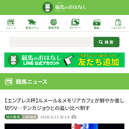
ニュース
競馬コラム
競馬予想
ギャラリー
動画
ショッピング
競馬ニュース
【エンプレス杯】ルメール＆メモリアカフェが鮮やか差し
切りV…テンカジョウとの追い比べ制す
地方競馬
川崎競馬
2026/5/13 20:14