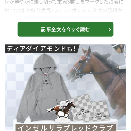
レが鮮やかに差し切って重賞3勝目をマークした。2着に
は2024年の桜花賞馬・ステレンボッシュ。久々の勝利か
と思われたところで、トロヴァトーレにハナ差交わされ
た。 エプソムカップ、勝利ジョッキーコメント 1着 トロ
記事全文を今すぐ読む
ヴァトーレ C.ルメール騎手 「間に合いましたね。ステレ
ンボッシュの後ろはちょうどいいポジションだと思いまし
た。ずっとゴールまで目標がありましたので。トロヴァト
ーレ、すごい頑張ってくれま...