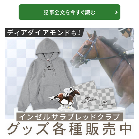
騎乗馬 ・5月9日（土） 新潟 5R ベルフィーノ 7R アル
マーレシチー 8R ラグナトーレ 11R トーアアイギス
記事全文を今すぐ読む
12R ナムラジミー ・5月10日（日） 新潟 1R アルデナ
イン 2R セントリアン 3R メイショウイッカク 5R ウ
インプライム 6R ミルトメロディ...