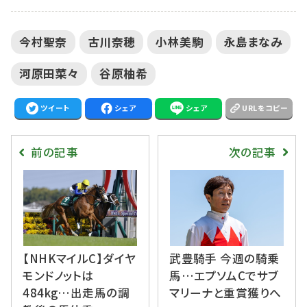
今村聖奈
古川奈穂
小林美駒
永島まなみ
河原田菜々
谷原柚希
ツイート
シェア
シェア
URLをコピー
前の記事
次の記事
【NHKマイルC】ダイヤ
武豊騎手 今週の騎乗
モンドノットは
馬…エプソムCでサブ
484kg…出走馬の調
マリーナと重賞獲りへ