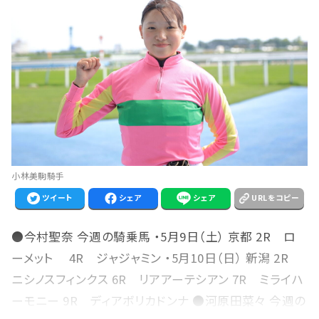
小林美駒騎手
ツイート
シェア
シェア
URLをコピー
●今村聖奈 今週の騎乗馬 ・5月9日（土） 京都 2R ロ
ーメット 4R ジャジャミン ・5月10日（日） 新潟 2R
ニシノスフィンクス 6R リアアーテシアン 7R ミライハ
ーモニー 9R ディアボリカドンナ ●河原田菜々 今週の