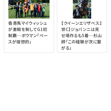
香港馬マイウィッシュ
【クイーンエリザベス2
が激戦を制してG1初
世C】ジョバンニは見
制覇…ボウマン「ペー
せ場作るも5着…杉山
スが理想的」
師「この経験が次に繋
がる」