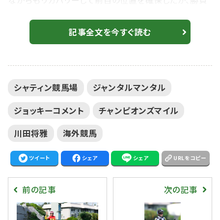
ながらもリカバリーして前目の位置を確保したが、勝負
どころでは余力がなく、最後は抵抗することができなか
った。昨年暮れの香港マイルと同じような結果となって
記事全文を今すぐ読む
しまい、現状では香港の馬場適性などを含めた課題を
残す結果に終わった。 13着 ジャンタルマンタル 川田将
雅騎手 「まずは無事にゴールまで走ってくれたことに感
シャティン競馬場
ジャンタルマンタル
謝しています。実績を積み自信を持って挑んだ2度目の
香港...
ジョッキーコメント
チャンピオンズマイル
川田将雅
海外競馬
ツイート
シェア
シェア
URLをコピー
前の記事
次の記事