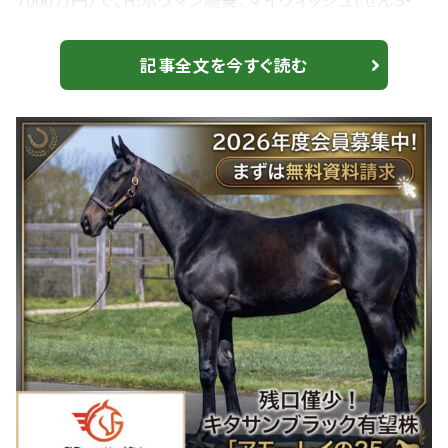
7000万円）で、H.ボウマン騎乗、マイウィッシュ（せん5・
M.ニューナム）が勝利した。2着にキャップフェラ（せん5・
K.ルイ）、3着にドックランズ（牡6・H.ユースタス）が入っ
記事全文を今すぐ読む
た。勝ちタイムは1:32.37（良）。 日本馬、J.モレイラ騎
乗のシュトラウス（牡5・美浦・武井亮）は12着、川田将雅
騎乗のジャンタルマンタル（牡5・栗東・高野...