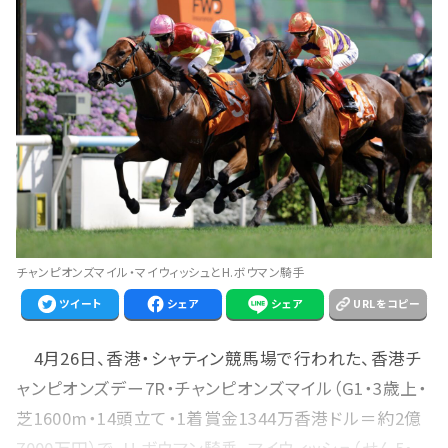
チャンピオンズマイル・マイウィッシュとH.ボウマン騎手
ツイート
シェア
シェア
URLをコピー
4月26日、香港・シャティン競馬場で行われた、香港チ
ャンピオンズデー7R・チャンピオンズマイル（G1・3歳上・
芝1600m・14頭立て・1着賞金1344万香港ドル＝約2億