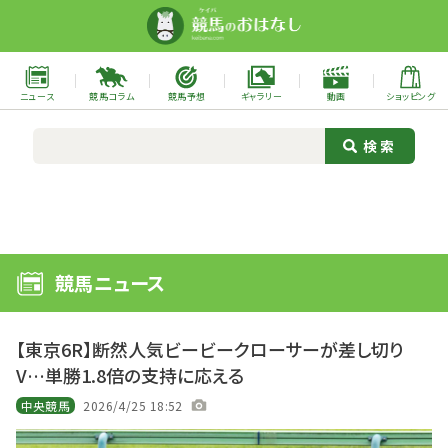
ニュース
競馬コラム
競馬予想
ギャラリー
動画
ショッピング
競馬ニュース
【東京6R】断然人気ビービークローサーが差し切り
V…単勝1.8倍の支持に応える
中央競馬
2026/4/25 18:52