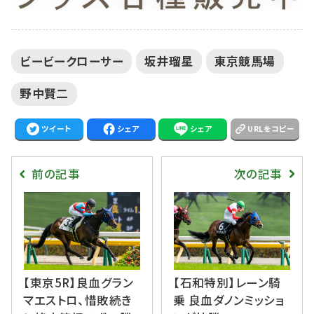
ビービークローサー
坂井瑠星
東京競馬場
野中賢二
ツイート
シェア
シェア
URLをコピー
前の記事
次の記事
【東京5R】良血グラン
【石和特別】レーン騎
マエストロ、惜敗続き
乗 良血ダノンミッショ