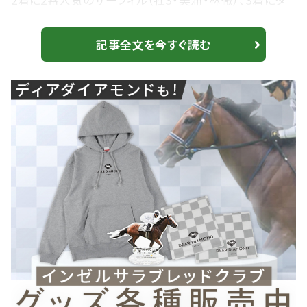
2着に2番人気のザーフィル（牡3・美浦・林徹）、3着にタ
ケルムサシ（牡3・美浦・斎藤誠）が入った。勝ちタイムは
1:36.8（稍重）。 【東京5R】良血グランマエストロ、惜敗続
記事全文を今すぐ読む
きに終止符打てず…勝利したのはリラ 内を突いて一気
の進出 坂井瑠星騎乗の1番人気、ビービークローサ
ーが断然の支持に応え、オープン入りを果たした。レース
では凝縮した馬群の中...