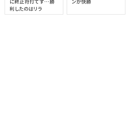
に終止符打てず…勝
ンが快勝
利したのはリラ