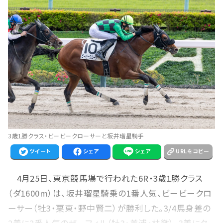
3歳1勝クラス・ビービークローサーと坂井瑠星騎手
ツイート
シェア
シェア
URLをコピー
4月25日、東京競馬場で行われた6R・3歳1勝クラス
（ダ1600m）は、坂井瑠星騎乗の1番人気、ビービークロ
ーサー（牡3・栗東・野中賢二）が勝利した。3/4馬身差の