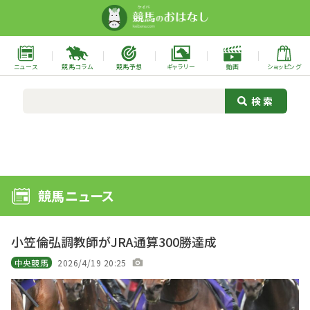
ニュース
競馬コラム
競馬予想
ギャラリー
動画
ショッピング
競馬ニュース
小笠倫弘調教師がJRA通算300勝達成
中央競馬
2026/4/19 20:25