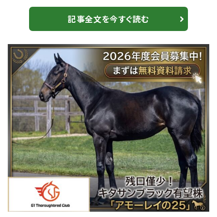
気持ちでいっぱいです。1勝1勝が宝物です」とコメント。
「オーナーの皆様、牧場関係者、ジョッキー、厩舎スタッ
記事全文を今すぐ読む
フ、家族、ファンの皆様、多くの人に支えられて300も勝て
てとても嬉しいです」と周囲への感謝を述べた。 今後
に向けては「これからも1頭1頭の馬と真摯に向き合い、
地道に仕事に取り組んでいきたい...