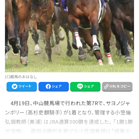
(C)競馬のおはなし
ツイート
シェア
シェア
URLをコピー
4月19日、中山競馬場で行われた第7Rで、サヨノジャ
ンボリー（高杉吏麒騎手）が1着となり、管理する小笠倫
弘調教師（美浦）はJRA通算300勝を達成した。 「1勝1勝
が宝物」 節目の勝利を挙げた小笠調教師は「感謝の