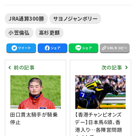
JRA通算300勝
サヨノジャンボリー
小笠倫弘
高杉吏麒
ツイート
シェア
シェア
URLをコピー
前の記事
次の記事
田口貫太騎手が騎乗
【香港チャンピオンズ
停止
デー】日本馬6頭、香
港入り…各陣営問題